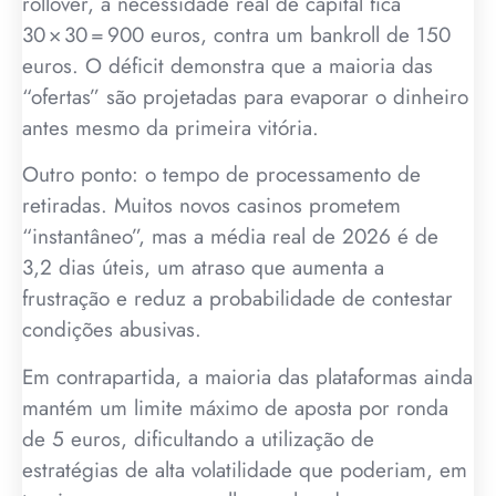
rollover, a necessidade real de capital fica
30 × 30 = 900 euros, contra um bankroll de 150
euros. O déficit demonstra que a maioria das
“ofertas” são projetadas para evaporar o dinheiro
antes mesmo da primeira vitória.
Outro ponto: o tempo de processamento de
retiradas. Muitos novos casinos prometem
“instantâneo”, mas a média real de 2026 é de
3,2 dias úteis, um atraso que aumenta a
frustração e reduz a probabilidade de contestar
condições abusivas.
Em contrapartida, a maioria das plataformas ainda
mantém um limite máximo de aposta por ronda
de 5 euros, dificultando a utilização de
estratégias de alta volatilidade que poderiam, em