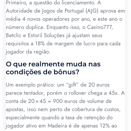
Primeiro, a questão do licenciamento. A
Autoridade de Jogos de Portugal (AJG) aprova em
média 4 novos operadores por ano, e este ano o
número duplica. Enquanto isso, o Casino777,
Betclic e Estoril Soluções já ajustam seus
requisitos a 18% de margem de lucro para cada
jogador da região.
O que realmente muda nas
condições de bônus?
Um exemplo prático: um “gift” de 20 euros
parece tentador, porém o rollover chega a 45x. A
conta de 20 × 45 = 900 euros de volume de
apostas, isso nem perto de cobertura de custos,
especialmente quando a taxa de retenção do
jogador ativo em Madeira é de apenas 12% ao