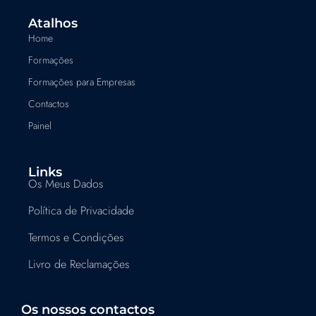
Atalhos
Home
Formações
Formações para Empresas
Contactos
Painel
Links
Os Meus Dados
Política de Privacidade
Termos e Condições
Livro de Reclamações
Os nossos contactos