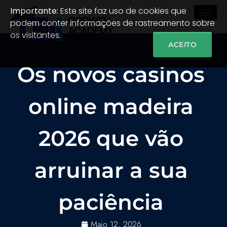
Importante:
Este site faz uso de cookies que
podem conter informações de rastreamento sobre
os visitantes.
ACEITO
Os novos casinos
online madeira
2026 que vão
arruinar a sua
paciência
Maio 12, 2026