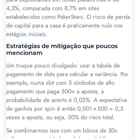
4,3%, comparada com 8,7% em sites
estabelecidos como PokerStars. O risco de perda
de capital para a casa é praticamente nulo nos
estágios iniciais.
Estratégias de mitigação que poucos
mencionam
Um truque pouco divulgado: usar a tabela de
pagamento de slots para calcular a variância. Por
exemplo, numa slot com 5 símbolos de alto
pagamento que paga 500× a aposta, a
probabilidade de acerto é 0,02%. A expectativa
de ganhos por spin é então 0,001 × 500 = 0,5
vezes a aposta, ou seja, 50% do risco total.
Se combinarmos isso com um bônus de 30x