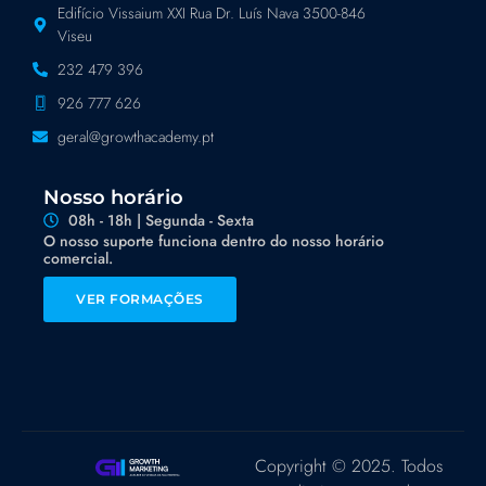
Edifício Vissaium XXI Rua Dr. Luís Nava 3500-846
Viseu
232 479 396
926 777 626
geral@growthacademy.pt
Nosso horário
08h - 18h | Segunda - Sexta
O nosso suporte funciona dentro do nosso horário
comercial.
VER FORMAÇÕES
Copyright © 2025. Todos