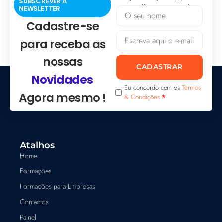
SUBSCREVER A
praticamos spam!
NEWSLETTER
Cadastre-se
para receba as
nossas
CADASTRAR
Novidades
Eu concordo com os
Termos
Agora mesmo !
& Condições
*
Atalhos
Home
Formações
Formações para Empresas
Contactos
Painel