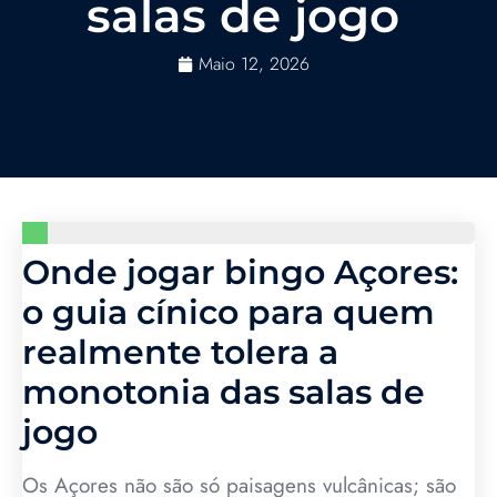
salas de jogo
Maio 12, 2026
Onde jogar bingo Açores:
o guia cínico para quem
realmente tolera a
monotonia das salas de
jogo
Os Açores não são só paisagens vulcânicas; são