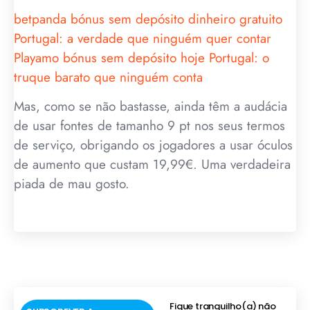
betpanda bónus sem depósito dinheiro gratuito
Portugal: a verdade que ninguém quer contar
Playamo bónus sem depósito hoje Portugal: o
truque barato que ninguém conta
Mas, como se não bastasse, ainda têm a audácia
de usar fontes de tamanho 9 pt nos seus termos
de serviço, obrigando os jogadores a usar óculos
de aumento que custam 19,99€. Uma verdadeira
piada de mau gosto.
Fique tranquilho(a) não