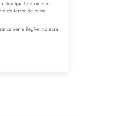
 estratégia te prometeu
lme de terror de baixa
raticamente ilegível no ecrã