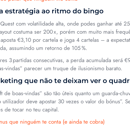
 estratégia ao ritmo do bingo
Quest com volatilidade alta, onde podes ganhar até 2
ayout costuma ser 200 x, porém com muito mais frequên
 aposta €3,10 por cartela e joga 4 cartelas – a expecta
ida, assumindo um retorno de 105 %.
eres 3 partidas consecutivas, a perda acumulada será
‑vindas” parecer um truque de ilusionismo barato.
eting que não te deixam ver o quadr
ft de boas‑vindas” são tão úteis quanto um guarda‑chu
tilizador deve apostar 30 vezes o valor do bónus”. Se
s de tocar no teu capital.
us que ninguém te conta (e ainda te cobra)