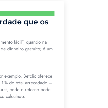
erdade que os
mento fácil”, quando na
 de dinheiro gratuito; é um
r exemplo, Betclic oferece
1 % do total arrecadado –
urst, onde o retorno pode
co calculado.