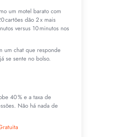
omo um motel barato com
0 cartões dão 2 x mais
nutos versus 10 minutos nos
tem um chat que responde
á se sente no bolso.
sobe 40 % e a taxa de
essões. Não há nada de
ratuita