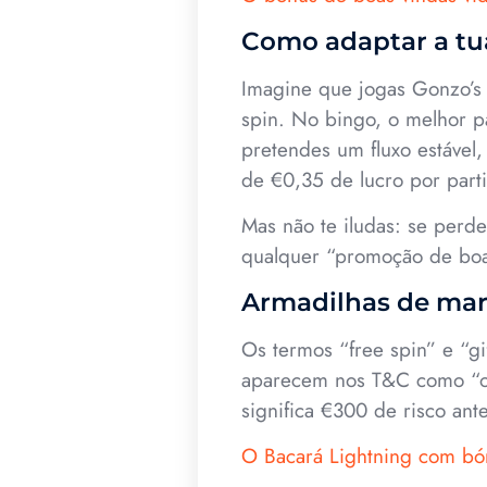
Como adaptar a tua
Imagine que jogas Gonzo’s 
spin. No bingo, o melhor p
pretendes um fluxo estável,
de €0,35 de lucro por part
Mas não te iludas: se perd
qualquer “promoção de boas
Armadilhas de mark
Os termos “free spin” e “gi
aparecem nos T&C como “o u
significa €300 de risco ante
O Bacará Lightning com bón