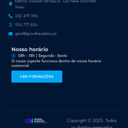
Edifício Vissaium XXI Rua Dr. Luís Nava 3500-846
Viseu
232 479 396
926 777 626
geral@growthacademy.pt
Nosso horário
08h - 18h | Segunda - Sexta
O nosso suporte funciona dentro do nosso horário
comercial.
VER FORMAÇÕES
Copyright © 2025. Todos
os direitos reservados