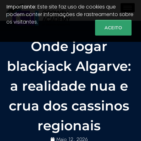
Importante:
Este site faz uso de cookies que
podem conter informações de rastreamento sobre
os visitantes.
ACEITO
Onde jogar
blackjack Algarve:
a realidade nua e
crua dos cassinos
regionais
Maio 12, 2026