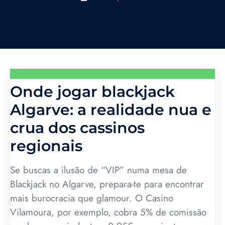
Onde jogar blackjack
Algarve: a realidade nua e
crua dos cassinos
regionais
Se buscas a ilusão de “VIP” numa mesa de
Blackjack no Algarve, prepara-te para encontrar
mais burocracia que glamour. O Casino
Vilamoura, por exemplo, cobra 5% de comissão