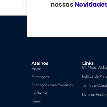
nossas
Novidade
Atalhos
Links
Os Meus Dado
Home
Política de Pri
Formações
Formações para Empresas
Termos e Cond
Contactos
Livro de Recla
Painel