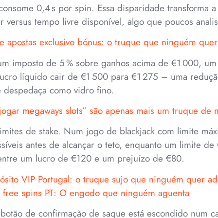
consome 0,4 s por spin. Essa disparidade transforma 
 versus tempo livre disponível, algo que poucos analis
e apostas exclusivo bónus: o truque que ninguém que
ir um imposto de 5 % sobre ganhos acima de €1 000, um
ucro líquido cair de €1 500 para €1 275 – uma reduçã
se despedaça como vidro fino.
jogar megaways slots” são apenas mais um truque de 
limites de stake. Num jogo de blackjack com limite m
síveis antes de alcançar o teto, enquanto um limite d
 entre um lucro de €120 e um prejuízo de €80.
ósito VIP Portugal: o truque sujo que ninguém quer ad
0 free spins PT: O engodo que ninguém aguenta
 o botão de confirmação de saque está escondido num ca