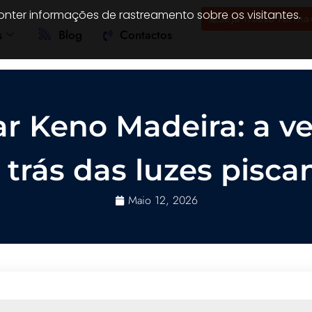
onter informações de rastreamento sobre os visitantes.
Seja nosso forma
s
Blog
Contactos
r Keno Madeira: a ve
 trás das luzes pisca
Maio 12, 2026