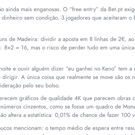
o ainda mais enganosas. O “free entry” da Bet.pt exi
ga dinheiro sem condição. 3 jogadores que aceitaram 
uns de Madeira: dividir a aposta em 8 linhas de 2€, ao
s: 8×2 = 16, mas o risco de perder tudo em uma única
noite e ouvir alguém dizer “eu ganhei no Keno” tem a
dirigir. A única coisa que realmente se move são os n
deração pelo seu bolso.
ferecem gráficos de qualidade 4K que parecem obras d
úmeros cinzentos, como se fosse um quadro de Mone
não altera a estatística: 0,01% de chance de fazer 100 
ucos mencionam: o tempo médio de espera entre resu