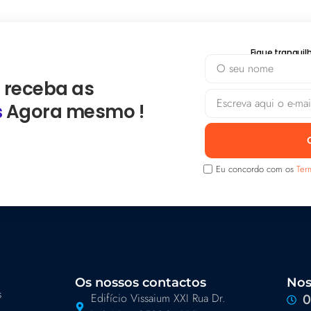
Fique tranqui
 receba as
s
Agora mesmo !
Eu concordo com os
Ter
Os nossos contactos
Nos
s
Edifício Vissaium XXI Rua Dr.
0