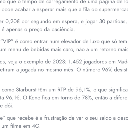
o que o tempo de carregamento de uma página de log
r, pode acabar a esperar mais que a fila do supermerca
er 0,20€ por segundo em espera, e jogar 30 partidas, 
 é apenas o preço da paciência.
“VIP” é como entrar num elevador de luxo que só tem
a um menu de bebidas mais caro, não a um retorno mai
hes, veja o exemplo de 2023: 1.452 jogadores em Mad
etiram a jogada no mesmo mês. O número 96% desisti
s como Starburst têm um RTP de 96,1%, o que signific
lta 96,1€. O Keno fica em torno de 78%, então a difer
e dói.
ee” que recebe é a frustração de ver o seu saldo a des
 um filme em 4G.