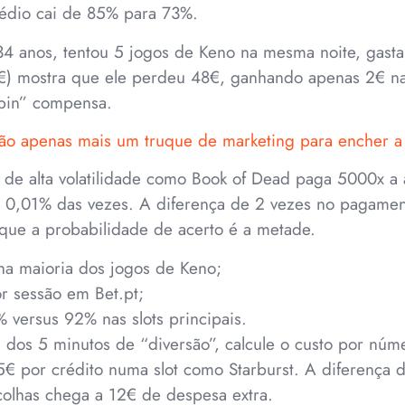
édio cai de 85% para 73%.
34 anos, tentou 5 jogos de Keno na mesma noite, gast
€) mostra que ele perdeu 48€, ganhando apenas 2€ nas
pin” compensa.
o apenas mais um truque de marketing para encher a s
 de alta volatilidade como Book of Dead paga 5000x 
 0,01% das vezes. A diferença de 2 vezes no pagame
 que a probabilidade de acerto é a metade.
na maioria dos jogos de Keno;
r sessão em Bet.pt;
versus 92% nas slots principais.
a dos 5 minutos de “diversão”, calcule o custo por nú
€ por crédito numa slot como Starburst. A diferença
colhas chega a 12€ de despesa extra.