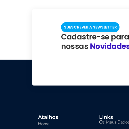
SUBSCREVER A NEWSLETTER
Cadastre-se para
nossas
Novidade
Atalhos
Links
Os Meus Dado
Home