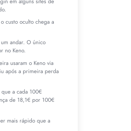
in em alguns sites de
do.
o custo oculto chega a
 um andar. O único
or no Keno.
eira usaram o Keno via
u após a primeira perda
a que a cada 100€
ença de 18,1€ por 100€
cer mais rápido que a