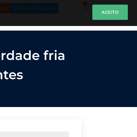
0
dor
Painel do aluno
ACEITO
rdade fria
ntes