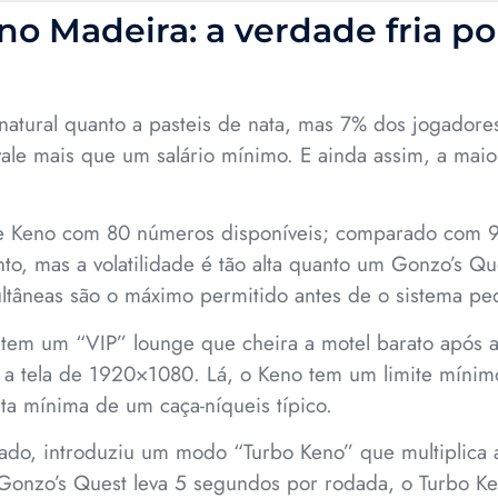
o Madeira: a verdade fria por
natural quanto a pasteis de nata, mas 7% dos jogadores
 vale mais que um salário mínimo. E ainda assim, a mai
e Keno com 80 números disponíveis; comparado com 
ento, mas a volatilidade é tão alta quanto um Gonzo’s 
ultâneas são o máximo permitido antes de o sistema ped
 tem um “VIP” lounge que cheira a motel barato após a 
 a tela de 1920×1080. Lá, o Keno tem um limite mínim
a mínima de um caça-níqueis típico.
 lado, introduziu um modo “Turbo Keno” que multiplica 
 Gonzo’s Quest leva 5 segundos por rodada, o Turbo K