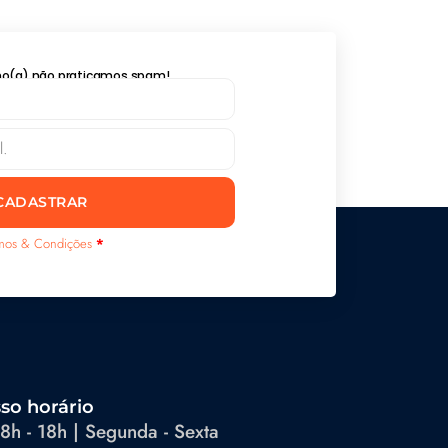
lho(a) não praticamos spam!
CADASTRAR
mos & Condições
*
so horário
8h - 18h | Segunda - Sexta