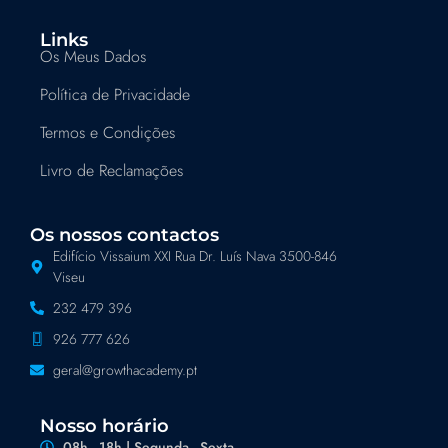
Links
Os Meus Dados
Política de Privacidade
Termos e Condições
Livro de Reclamações
Os nossos contactos
Edifício Vissaium XXI Rua Dr. Luís Nava 3500-846
Viseu
232 479 396
926 777 626
geral@growthacademy.pt
Nosso horário
08h - 18h | Segunda - Sexta