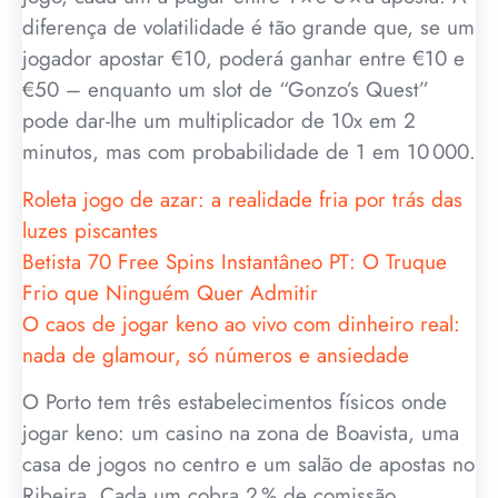
diferença de volatilidade é tão grande que, se um
jogador apostar €10, poderá ganhar entre €10 e
€50 – enquanto um slot de “Gonzo’s Quest”
pode dar-lhe um multiplicador de 10x em 2
minutos, mas com probabilidade de 1 em 10 000.
Roleta jogo de azar: a realidade fria por trás das
luzes piscantes
Betista 70 Free Spins Instantâneo PT: O Truque
Frio que Ninguém Quer Admitir
O caos de jogar keno ao vivo com dinheiro real:
nada de glamour, só números e ansiedade
O Porto tem três estabelecimentos físicos onde
jogar keno: um casino na zona de Boavista, uma
casa de jogos no centro e um salão de apostas no
Ribeira. Cada um cobra 2 % de comissão