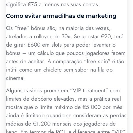
significa €75 a menos nas suas contas.
Como evitar armadilhas de marketing
Os “free” bônus são, na maioria das vezes,
atrelados a rollover de 30x. Se apostar €20, terá
de girar £600 em slots para poder levantar o
bónus – um cálculo que poucos jogadores fazem
antes de aceitar. A comparação “free spin” é tão
inútil como um chiclete sem sabor na fila do
cinema.
Alguns casinos prometem “VIP treatment” com
limites de depósito elevados, mas a prática real
mostra que o limite máximo de €5.000 por mês
ainda é limitado quando se consideram as perdas
médias de €1.200 mensais dos jogadores de
keno. Em termos de ROI, a diferença entre “VIP”