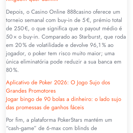
Depois, o Casino Online 888casino oferece um
torneio semanal com buy‑in de 5 €, prémio total
de 250 €, o que significa que o payout médio é
50 × o buy‑in. Comparado ao Starburst, que roda
em 20 % de volatilidade e devolve 96,1 % ao
jogador, o poker tem risco muito maior; uma
única eliminatória pode reduzir a sua banca em
80 %.
Aplicativo de Poker 2026: O Jogo Sujo dos
Grandes Promotores
Jogar bingo de 90 bolas a dinheiro: o lado sujo
das promessas de ganhos fáceis
Por fim, a plataforma PokerStars mantém um
“cash‑game” de 6‑max com blinds de