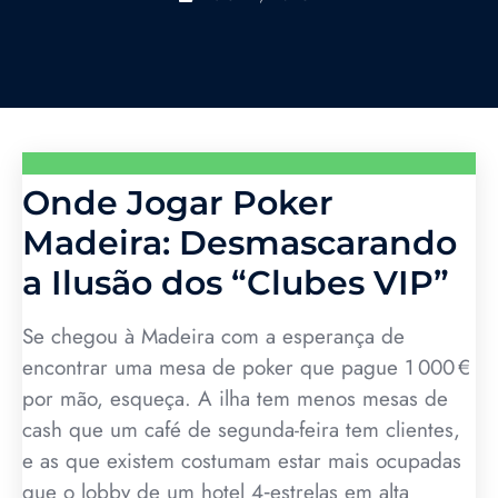
Onde Jogar Poker
Madeira: Desmascarando
a Ilusão dos “Clubes VIP”
Se chegou à Madeira com a esperança de
encontrar uma mesa de poker que pague 1 000 €
por mão, esqueça. A ilha tem menos mesas de
cash que um café de segunda-feira tem clientes,
e as que existem costumam estar mais ocupadas
que o lobby de um hotel 4‑estrelas em alta