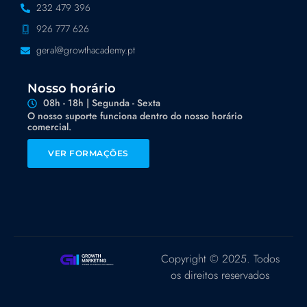
232 479 396
926 777 626
geral@growthacademy.pt
Nosso horário
08h - 18h | Segunda - Sexta
O nosso suporte funciona dentro do nosso horário
comercial.
VER FORMAÇÕES
Copyright © 2025. Todos
os direitos reservados