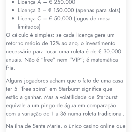
Licença A – € 250.000
Licença B – € 150.000 (apenas para slots)
Licença C – € 50.000 (jogos de mesa
limitados)
O cálculo é simples: se cada licença gera um
retorno médio de 12% ao ano, o investimento
necessário para tocar uma roleta é de € 30.000
anuais. Não é “free” nem “VIP”; é matemática
fria.
Alguns jogadores acham que o fato de uma casa
ter 5 “free spins” em Starburst significa que
estão a ganhar. Mas a volatilidade de Starburst
equivale a um pingo de água em comparação
com a variação de 1 a 36 numa roleta tradicional.
Na ilha de Santa Maria, o único casino online que