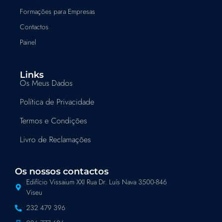
Formações para Empresas
Contactos
Painel
Links
Os Meus Dados
Política de Privacidade
Termos e Condições
Livro de Reclamações
Os nossos contactos
Edifício Vissaium XXI Rua Dr. Luís Nava 3500-846
Viseu
232 479 396