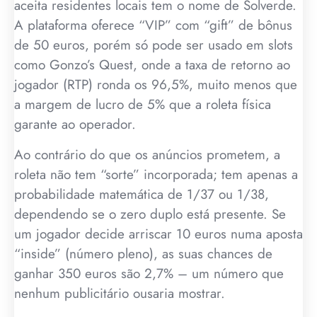
aceita residentes locais tem o nome de Solverde.
A plataforma oferece “VIP” com “gift” de bônus
de 50 euros, porém só pode ser usado em slots
como Gonzo’s Quest, onde a taxa de retorno ao
jogador (RTP) ronda os 96,5%, muito menos que
a margem de lucro de 5% que a roleta física
garante ao operador.
Ao contrário do que os anúncios prometem, a
roleta não tem “sorte” incorporada; tem apenas a
probabilidade matemática de 1/37 ou 1/38,
dependendo se o zero duplo está presente. Se
um jogador decide arriscar 10 euros numa aposta
“inside” (número pleno), as suas chances de
ganhar 350 euros são 2,7% – um número que
nenhum publicitário ousaria mostrar.