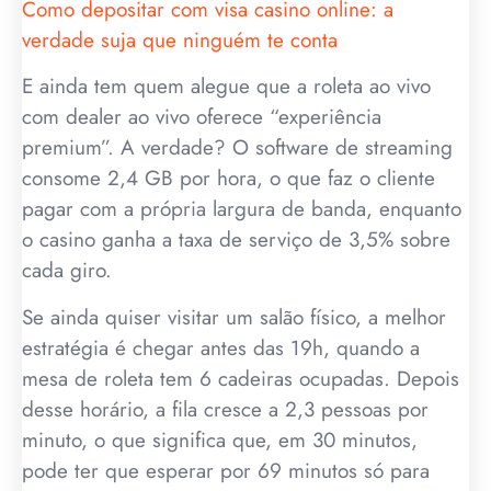
Como depositar com visa casino online: a
verdade suja que ninguém te conta
E ainda tem quem alegue que a roleta ao vivo
com dealer ao vivo oferece “experiência
premium”. A verdade? O software de streaming
consome 2,4 GB por hora, o que faz o cliente
pagar com a própria largura de banda, enquanto
o casino ganha a taxa de serviço de 3,5% sobre
cada giro.
Se ainda quiser visitar um salão físico, a melhor
estratégia é chegar antes das 19h, quando a
mesa de roleta tem 6 cadeiras ocupadas. Depois
desse horário, a fila cresce a 2,3 pessoas por
minuto, o que significa que, em 30 minutos,
pode ter que esperar por 69 minutos só para