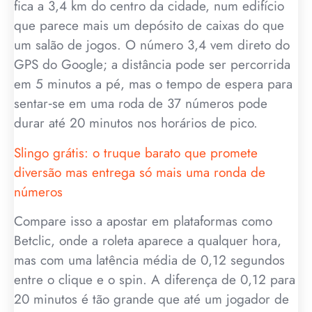
fica a 3,4 km do centro da cidade, num edifício
que parece mais um depósito de caixas do que
um salão de jogos. O número 3,4 vem direto do
GPS do Google; a distância pode ser percorrida
em 5 minutos a pé, mas o tempo de espera para
sentar‑se em uma roda de 37 números pode
durar até 20 minutos nos horários de pico.
Slingo grátis: o truque barato que promete
diversão mas entrega só mais uma ronda de
números
Compare isso a apostar em plataformas como
Betclic, onde a roleta aparece a qualquer hora,
mas com uma latência média de 0,12 segundos
entre o clique e o spin. A diferença de 0,12 para
20 minutos é tão grande que até um jogador de