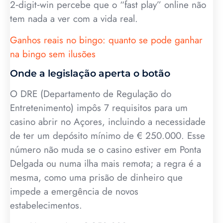
2‑digit‑win percebe que o “fast play” online não
tem nada a ver com a vida real.
Ganhos reais no bingo: quanto se pode ganhar
na bingo sem ilusões
Onde a legislação aperta o botão
O DRE (Departamento de Regulação do
Entretenimento) impôs 7 requisitos para um
casino abrir no Açores, incluindo a necessidade
de ter um depósito mínimo de € 250.000. Esse
número não muda se o casino estiver em Ponta
Delgada ou numa ilha mais remota; a regra é a
mesma, como uma prisão de dinheiro que
impede a emergência de novos
estabelecimentos.