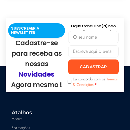
Fique tranquilho(a) não
SUBSCREVER A
praticamos spam!
NEWSLETTER
Cadastre-se
para receba as
nossas
CADASTRAR
Novidades
Eu concordo com os
Termos
Agora mesmo !
& Condições
*
Atalhos
Home
Formações