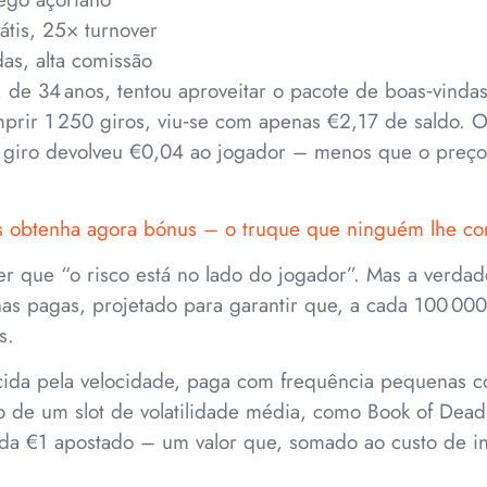
átis, 25× turnover
adas, alta comissão
 de 34 anos, tentou aproveitar o pacote de boas‑vinda
prir 1 250 giros, viu‑se com apenas €2,17 de saldo. O
 giro devolveu €0,04 ao jogador – menos que o preç
is obtenha agora bónus – o truque que ninguém lhe co
izer que “o risco está no lado do jogador”. Mas a verdad
has pagas, projetado para garantir que, a cada 100 000
s.
cida pela velocidade, paga com frequência pequenas c
o de um slot de volatilidade média, como Book of Dead 
da €1 apostado – um valor que, somado ao custo de in