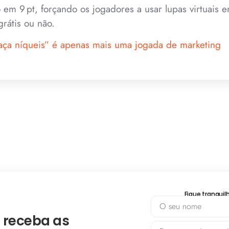
 em 9 pt, forçando os jogadores a usar lupas virtuais 
grátis ou não.
aça níqueis” é apenas mais uma jogada de marketing
Fique tranqui
 receba as