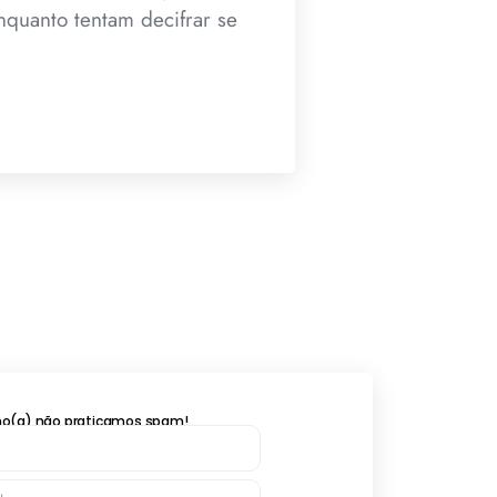
enquanto tentam decifrar se
lho(a) não praticamos spam!