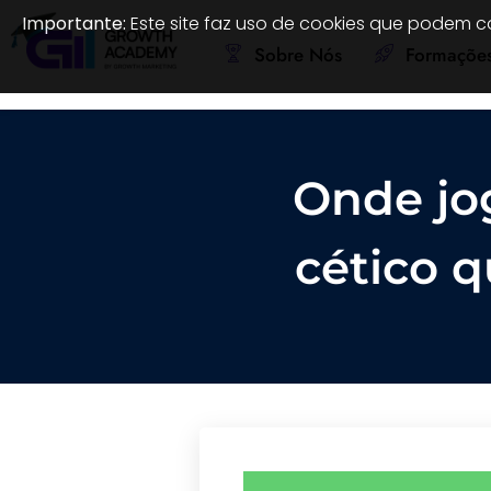
Importante:
Este site faz uso de cookies que podem c
Sobre Nós
Formaçõe
Onde jog
cético q