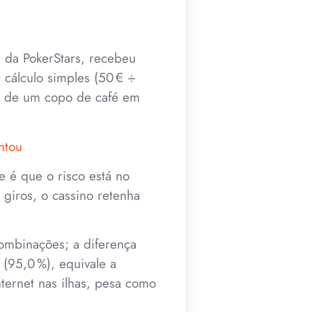
s da PokerStars, recebeu
 cálculo simples (50 € ÷
o de um copo de café em
ntou
e é que o risco está no
 giros, o cassino retenha
ombinações; a diferença
(95,0 %), equivale a
ternet nas ilhas, pesa como