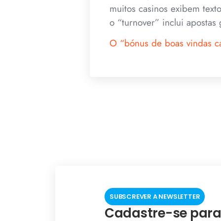
muitos casinos exibem texto
o “turnover” inclui apostas 
O “bónus de boas vindas c
SUBSCREVER A NEWSLETTER
Cadastre-se para