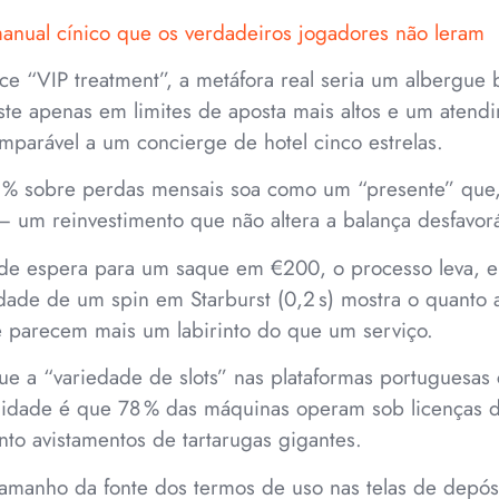
manual cínico que os verdadeiros jogadores não leram
 “VIP treatment”, a metáfora real seria um albergue 
ste apenas em limites de aposta mais altos e um atend
parável a um concierge de hotel cinco estrelas.
 % sobre perdas mensais soa como um “presente” que, 
 um reinvestimento que não altera a balança desfavorá
de espera para um saque em €200, o processo leva, em
dade de um spin em Starburst (0,2 s) mostra o quanto 
e parecem mais um labirinto do que um serviço.
ue a “variedade de slots” nas plataformas portuguesas 
alidade é que 78 % das máquinas operam sob licenças 
anto avistamentos de tartarugas gigantes.
 tamanho da fonte dos termos de uso nas telas de depós