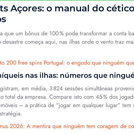
ts Açores: o manual do cétic
os
a que um bônus de 100 % pode transformar a conta banc
 desastre começa aqui, nas ilhas onde o vento traz ma
to 200 free spins Portugal: o engodo que ninguém que
níqueis nas ilhas: números que ning
gistram, em média, 3 824 sessões simultâneas proveni
go total da empresa. Compare isto com 45 % dos joga
móveis – a prática de “jogar em qualquer lugar” tem 
tratégia.
nus 2026: A mentira que ninguém tem coragem de co