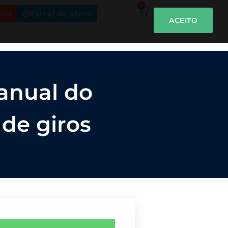
0
dor
Painel do aluno
ACEITO
manual do
 de giros