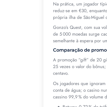
Na prática, um jogador típi
reduz‑se em €30, enquanto
própria ilha de São Miguel 
Gonzo’s Quest, com sua vol
de 5 000 moedas surge cada
semelhante à espera por u
Comparação de promoçõ
A promoção “gift” de 20 gi
25 vezes o valor do bônus;
centavo.
Os jogadores que ignoram 
conta de água; o casino nu
cassino 99,9 % do volume d
Betway: 0,72 % de trá