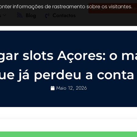
onter informações de rastreamento sobre os visitantes.
Seja nosso forma
s
Blog
Contactos
ar slots Açores: o 
ue já perdeu a conta
Maio 12, 2026