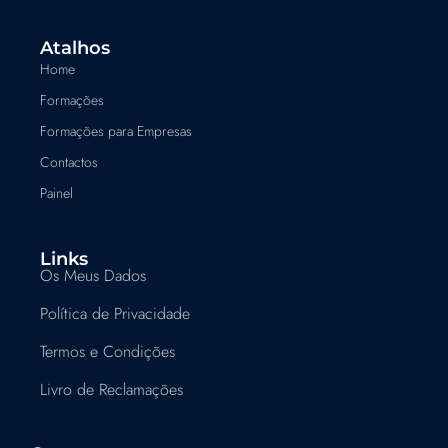
Atalhos
Home
Formações
Formações para Empresas
Contactos
Painel
Links
Os Meus Dados
Política de Privacidade
Termos e Condições
Livro de Reclamações