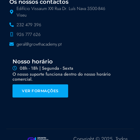
Os nossos contactos
Edifício Vissaium XXI Rua Dr. Luís Nava 3500-846
Viseu
232 479 396
926 777 626
geral@growthacademy.pt
Nosso horário
08h - 18h | Segunda - Sexta
O nosso suporte funciona dentro do nosso horário
comercial.
VER FORMAÇÕES
Copyright © 2025. Todos