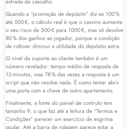
estrada de cascalho.
Quando a “promoção de depósito” diz‑se 100 %
até 500 €, o cálculo real é que o cassino aumenta
o seu risco de 500 € para 1000 €, mas só devolve
80 % dos ganhos ao jogador, porque a condição
de rollover diminui a utilidade do depósito extra.
O nível de suporte ao cliente também é um
número revelador: tempo médio de resposta de
12 minutos, mas 78 % das vezes a resposta é um
script que não resolve nada. É como tentar abrir
uma porta com a chave de outro apartamento.
Finalmente, a fonte do painel de controlo tem
tamanho 9, o que faz até a leitura de “Termos e
Condições” parecer um exercício de esgrima
ocular. Até a barra de rolagem parece estar a