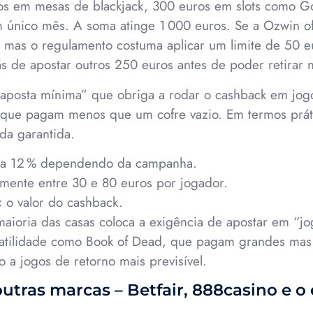
os em mesas de blackjack, 300 euros em slots como G
 único mês. A soma atinge 1 000 euros. Se a Ozwin o
, mas o regulamento costuma aplicar um limite de 50 eu
ás de apostar outros 250 euros antes de poder retirar 
e aposta mínima” que obriga a rodar o cashback em jog
 que pagam menos que um cofre vazio. Em termos práti
a garantida.
% a 12 % dependendo da campanha.
mente entre 30 e 80 euros por jogador.
× o valor do cashback.
aioria das casas coloca a exigência de apostar em “jog
olatilidade como Book of Dead, que pagam grandes mas 
o a jogos de retorno mais previsível.
ras marcas – Betfair, 888casino e o 