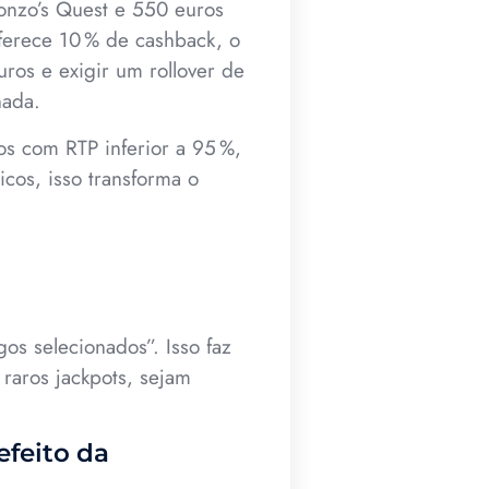
onzo’s Quest e 550 euros
ferece 10 % de cashback, o
ros e exigir um rollover de
nada.
os com RTP inferior a 95 %,
cos, isso transforma o
os selecionados”. Isso faz
raros jackpots, sejam
efeito da