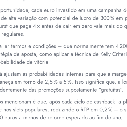
 oportunidade, cada euro investido em uma campanha d
de alta variação com potencial de lucro de 300 % em 
rst que paga 4 × antes de cair em zero vale mais do 
 regulares.
a ler termos e condições – que normalmente tem 4 200
tégia de aposta, como aplicar a técnica de Kelly Crite
babilidade de vitória.
já ajustam as probabilidades internas para que a mar
neça em torno de 2,5 % a 5 %. Isso significa que, a lo
entemente das promoções supostamente “gratuitas”.
s mencionam é que, após cada ciclo de cashback, a pla
 nos slots populares, reduzindo o RTP em 0,2 % – o su
0 euros a menos de retorno esperado ao fim do ano.