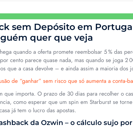
k sem Depósito em Portugal
nguém quer que veja
 chega quando a oferta promete reembolsar 5 % das pe
o por cento parece quase nada, mas quando se joga 2 
ros que a casa devolve – e ainda assim a maioria dos j
 ilusão de “ganhar” sem risco que só aumenta a conta‑b
 que importa. O prazo de 30 dias para recolher o cas
ncia, como esperar que um spin em Starburst se torne
 casa já tem o lucro das apostas.
shback da Ozwin – o cálculo sujo por