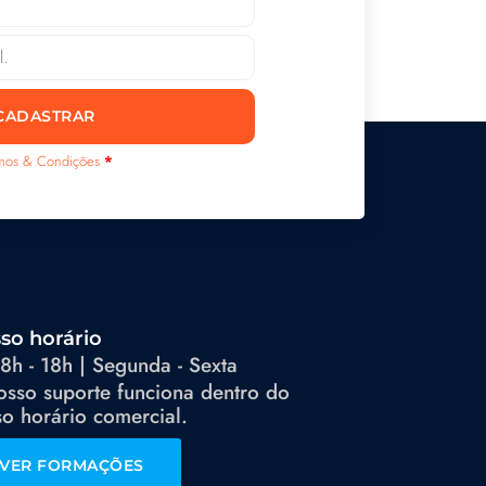
CADASTRAR
mos & Condições
*
so horário
8h - 18h | Segunda - Sexta
osso suporte funciona dentro do
o horário comercial.
VER FORMAÇÕES