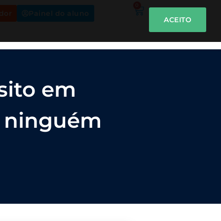
0
dor
Painel do aluno
ACEITO
sito em
e ninguém