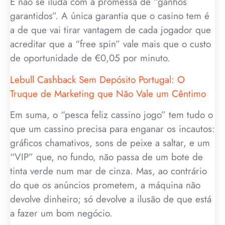
E não se iluda com a promessa de “ganhos
garantidos”. A única garantia que o casino tem é
a de que vai tirar vantagem de cada jogador que
acreditar que a “free spin” vale mais que o custo
de oportunidade de €0,05 por minuto.
Lebull Cashback Sem Depósito Portugal: O
Truque de Marketing que Não Vale um Cêntimo
Em suma, o “pesca feliz cassino jogo” tem tudo o
que um cassino precisa para enganar os incautos:
gráficos chamativos, sons de peixe a saltar, e um
“VIP” que, no fundo, não passa de um bote de
tinta verde num mar de cinza. Mas, ao contrário
do que os anúncios prometem, a máquina não
devolve dinheiro; só devolve a ilusão de que está
a fazer um bom negócio.