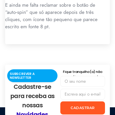
E ainda me falta reclamar sobre o botão de
“auto‑spin” que só aparece depois de três
cliques, com ícone tão pequeno que parece
escrito em fonte 8 pt.
Fique tranquilho(a) não
SUBSCREVER A
praticamos spam!
NEWSLETTER
Cadastre-se
para receba as
nossas
CADASTRAR
Novidades