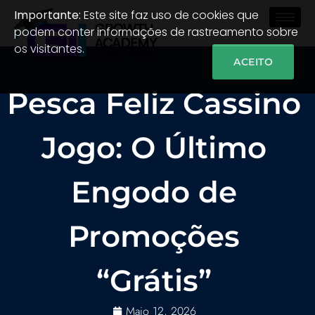
Importante:
Este site faz uso de cookies que
podem conter informações de rastreamento sobre
os visitantes.
ACEITO
Pesca Feliz Cassino
Jogo: O Último
Engodo de
Promoções
“Grátis”
Maio 12, 2026