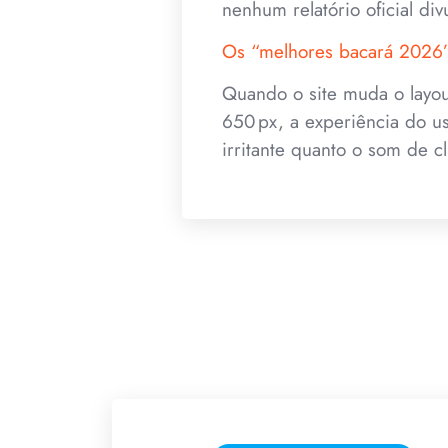
nenhum relatório oficial di
Os “melhores bacará 2026”
Quando o site muda o layo
650 px, a experiência do u
irritante quanto o som de 