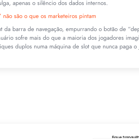
vulga, apenas o silêncio dos dados internos.
 não são o que os marketeiros pintam
ut da barra de navegação, empurrando o botão de “dep
suário sofre mais do que a maioria dos jogadores imag
cliques duplos numa máquina de slot que nunca paga o 
Fique tranqui