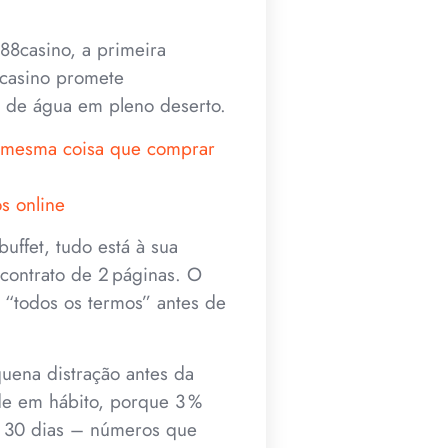
88casino, a primeira
 casino promete
 de água em pleno deserto.
 mesma coisa que comprar
s online
uffet, tudo está à sua
contrato de 2 páginas. O
r “todos os termos” antes de
uena distração antes da
ade em hábito, porque 3 %
s 30 dias – números que