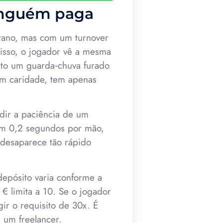
ninguém paga
etano, mas com um turnover
 isso, o jogador vê a mesma
anto um guarda‑chuva furado
em caridade, tem apenas
dir a paciência de um
 em 0,2 segundos por mão,
a desaparece tão rápido
epósito varia conforme a
€ limita a 10. Se o jogador
ir o requisito de 30x. É
 um freelancer.