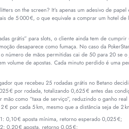
itters on the screen? It’s apenas um adesivo de papel
ais de 5 000 €, o que equivale a comprar um hotel de 
adas grátis” para slots, o cliente ainda tem de cumpri
moção desaparece como fumaça. No caso da PokerStars
 o número de mãos permitidas cai de 50 para 20 se o 
 em volume de apostas. Cada minuto perdido é uma per
gador que recebeu 25 rodadas grátis no Betano decidi
025 € por rodada, totalizando 0,625 € antes das condiç
r mão como “taxa de serviço”, reduzindo o ganho real
a 2 € por cada 5 km, mesmo que a distância seja de 2 k
1: 0,10 € aposta mínima, retorno esperado 0,025 €;
: 0,20 € aposta, retorno 0,05 €;