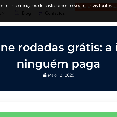
onter informações de rastreamento sobre os visitantes.
Seja nosso forma
s
Blog
Contactos
ne rodadas grátis: a
ninguém paga
Maio 12, 2026