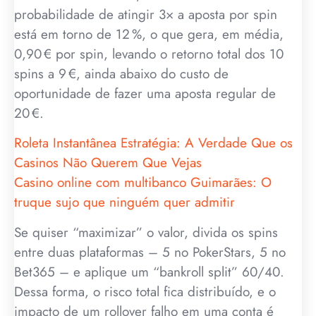
probabilidade de atingir 3× a aposta por spin
está em torno de 12 %, o que gera, em média,
0,90 € por spin, levando o retorno total dos 10
spins a 9 €, ainda abaixo do custo de
oportunidade de fazer uma aposta regular de
20 €.
Roleta Instantânea Estratégia: A Verdade Que os
Casinos Não Querem Que Vejas
Casino online com multibanco Guimarães: O
truque sujo que ninguém quer admitir
Se quiser “maximizar” o valor, divida os spins
entre duas plataformas – 5 no PokerStars, 5 no
Bet365 – e aplique um “bankroll split” 60/40.
Dessa forma, o risco total fica distribuído, e o
impacto de um rollover falho em uma conta é