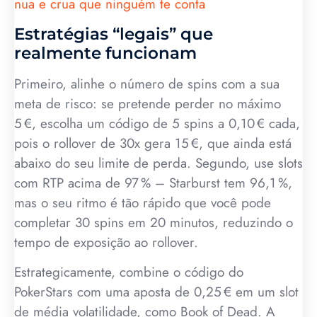
nua e crua que ninguém te conta
Estratégias “legais” que
realmente funcionam
Primeiro, alinhe o número de spins com a sua
meta de risco: se pretende perder no máximo
5 €, escolha um código de 5 spins a 0,10 € cada,
pois o rollover de 30x gera 15 €, que ainda está
abaixo do seu limite de perda. Segundo, use slots
com RTP acima de 97 % – Starburst tem 96,1 %,
mas o seu ritmo é tão rápido que você pode
completar 30 spins em 20 minutos, reduzindo o
tempo de exposição ao rollover.
Estrategicamente, combine o código do
PokerStars com uma aposta de 0,25 € em um slot
de média volatilidade, como Book of Dead. A