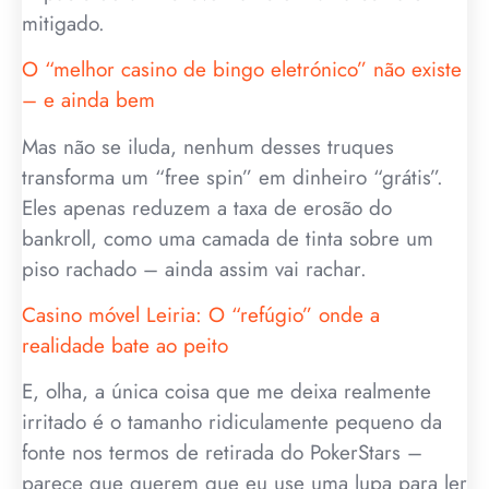
mitigado.
O “melhor casino de bingo eletrónico” não existe
– e ainda bem
Mas não se iluda, nenhum desses truques
transforma um “free spin” em dinheiro “grátis”.
Eles apenas reduzem a taxa de erosão do
bankroll, como uma camada de tinta sobre um
piso rachado – ainda assim vai rachar.
Casino móvel Leiria: O “refúgio” onde a
realidade bate ao peito
E, olha, a única coisa que me deixa realmente
irritado é o tamanho ridiculamente pequeno da
fonte nos termos de retirada do PokerStars –
parece que querem que eu use uma lupa para ler