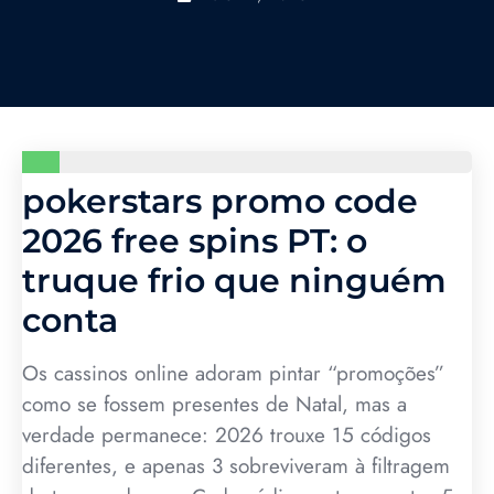
pokerstars promo code
2026 free spins PT: o
truque frio que ninguém
conta
Os cassinos online adoram pintar “promoções”
como se fossem presentes de Natal, mas a
verdade permanece: 2026 trouxe 15 códigos
diferentes, e apenas 3 sobreviveram à filtragem