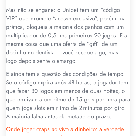
Mas não se engane: o Unibet tem um “código
VIP” que promete “acesso exclusivo”, porém, na
prática, bloqueia a maioria dos ganhos com um
multiplicador de 0,5 nos primeiros 20 jogos. É a
mesma coisa que uma oferta de “gift” de um
docinho no dentista – você recebe algo, mas
logo depois sente o amargo.
E ainda tem a questão das condições de tempo.
Se o código expira após 48 horas, o jogador tem
que fazer 30 jogos em menos de duas noites, o
que equivale a um ritmo de 15 gols por hora para
quem joga slots em ritmo de 2 minutos por giro.
A maioria falha antes da metade do prazo.
Onde jogar craps ao vivo a dinheiro: a verdade