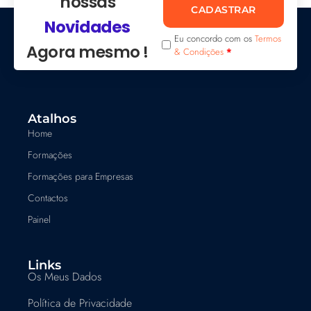
nossas
CADASTRAR
Novidades
Eu concordo com os
Termos
Agora mesmo !
& Condições
*
Atalhos
Home
Formações
Formações para Empresas
Contactos
Painel
Links
Os Meus Dados
Política de Privacidade