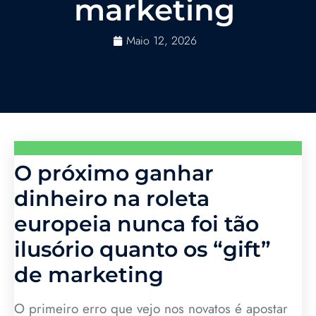
marketing
Maio 12, 2026
O próximo ganhar
dinheiro na roleta
europeia nunca foi tão
ilusório quanto os “gift”
de marketing
O primeiro erro que vejo nos novatos é apostar