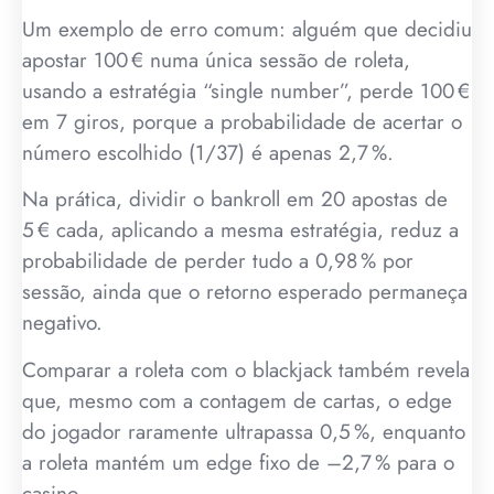
Um exemplo de erro comum: alguém que decidiu
apostar 100 € numa única sessão de roleta,
usando a estratégia “single number”, perde 100 €
em 7 giros, porque a probabilidade de acertar o
número escolhido (1/37) é apenas 2,7 %.
Na prática, dividir o bankroll em 20 apostas de
5 € cada, aplicando a mesma estratégia, reduz a
probabilidade de perder tudo a 0,98 % por
sessão, ainda que o retorno esperado permaneça
negativo.
Comparar a roleta com o blackjack também revela
que, mesmo com a contagem de cartas, o edge
do jogador raramente ultrapassa 0,5 %, enquanto
a roleta mantém um edge fixo de –2,7 % para o
casino.