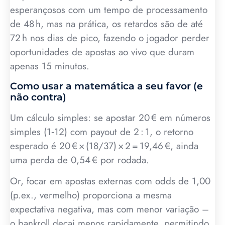
esperançosos com um tempo de processamento
de 48 h, mas na prática, os retardos são de até
72 h nos dias de pico, fazendo o jogador perder
oportunidades de apostas ao vivo que duram
apenas 15 minutos.
Como usar a matemática a seu favor (e
não contra)
Um cálculo simples: se apostar 20 € em números
simples (1‑12) com payout de 2 : 1, o retorno
esperado é 20 € × (18/37) × 2 = 19,46 €, ainda
uma perda de 0,54 € por rodada.
Or, focar em apostas externas com odds de 1,00
(p.ex., vermelho) proporciona a mesma
expectativa negativa, mas com menor variação –
o bankroll decai menos rapidamente, permitindo