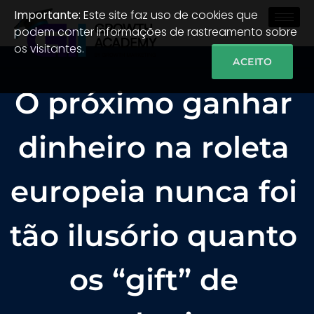
Importante:
Este site faz uso de cookies que
podem conter informações de rastreamento sobre
os visitantes.
ACEITO
O próximo ganhar
dinheiro na roleta
europeia nunca foi
tão ilusório quanto
os “gift” de