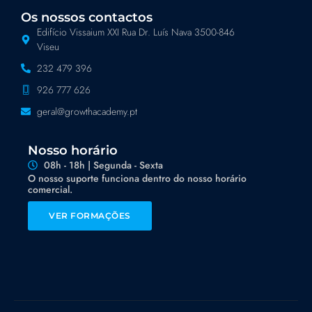
Os nossos contactos
Edifício Vissaium XXI Rua Dr. Luís Nava 3500-846
Viseu
232 479 396
926 777 626
geral@growthacademy.pt
Nosso horário
08h - 18h | Segunda - Sexta
O nosso suporte funciona dentro do nosso horário
comercial.
VER FORMAÇÕES