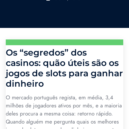
Os “segredos” dos
casinos: quão úteis são os
jogos de slots para ganhar
dinheiro
O mercado português regista, em média, 3,4
milhões de jogadores ativos por mês, e a maioria
deles procura a mesma coisa: retorno rápido.
Quando alguém me pergunta quais os melhores