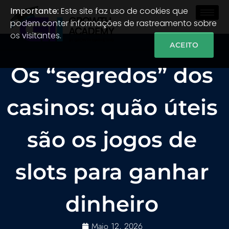
Importante:
Este site faz uso de cookies que
podem conter informações de rastreamento sobre
os visitantes.
ACEITO
Os “segredos” dos
casinos: quão úteis
são os jogos de
slots para ganhar
dinheiro
Maio 12, 2026