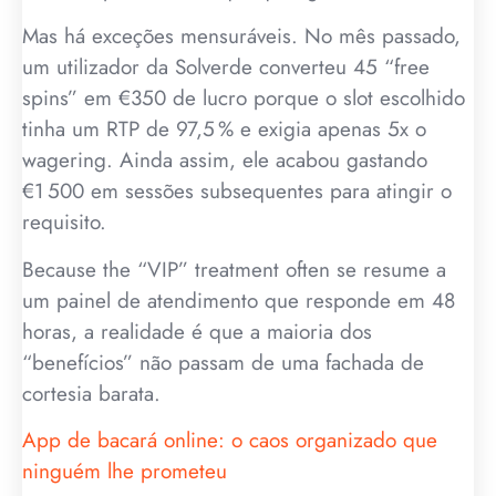
Mas há exceções mensuráveis. No mês passado,
um utilizador da Solverde converteu 45 “free
spins” em €350 de lucro porque o slot escolhido
tinha um RTP de 97,5 % e exigia apenas 5x o
wagering. Ainda assim, ele acabou gastando
€1 500 em sessões subsequentes para atingir o
requisito.
Because the “VIP” treatment often se resume a
um painel de atendimento que responde em 48
horas, a realidade é que a maioria dos
“benefícios” não passam de uma fachada de
cortesia barata.
App de bacará online: o caos organizado que
ninguém lhe prometeu