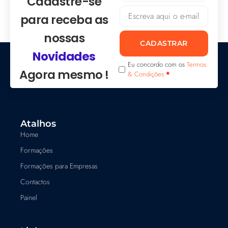
Cadastre-se
para receba as
nossas
CADASTRAR
Novidades
Eu concordo com os
Termos
Agora mesmo !
& Condições
*
Atalhos
Home
Formações
Formações para Empresas
Contactos
Painel