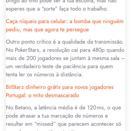
bingo ao vivo pode ser a tua escolha, mas não
esperes que a “sorte” faça todo o trabalho.
Caça níqueis para celular: a bomba que ninguém
pediu, mas que agora te persegue
Outro ponto crítico é a qualidade da transmissão.
No PokerStars, a resolução cai para 480p quando
mais de 200 jogadores se juntam à mesma sala –
um verdadeiro teste de paciência para quem
tenta ler os números à distância.
BitStarz dinheiro grátis para novos jogadores
Portugal: o mito desmascarado
No Betano, a latência média é de 120 ms, o que
pode atrasar a tua marcação de números e
resultar em “missed” que parecem acontecer só