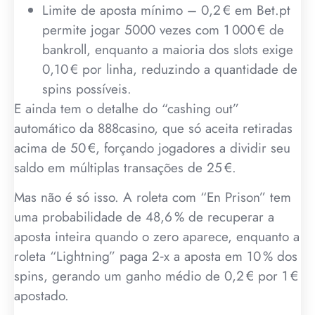
Limite de aposta mínimo – 0,2 € em Bet.pt
permite jogar 5000 vezes com 1 000 € de
bankroll, enquanto a maioria dos slots exige
0,10 € por linha, reduzindo a quantidade de
spins possíveis.
E ainda tem o detalhe do “cashing out”
automático da 888casino, que só aceita retiradas
acima de 50 €, forçando jogadores a dividir seu
saldo em múltiplas transações de 25 €.
Mas não é só isso. A roleta com “En Prison” tem
uma probabilidade de 48,6 % de recuperar a
aposta inteira quando o zero aparece, enquanto a
roleta “Lightning” paga 2‑x a aposta em 10 % dos
spins, gerando um ganho médio de 0,2 € por 1 €
apostado.