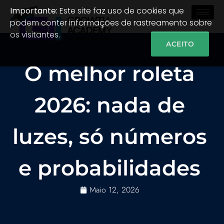
Importante:
Este site faz uso de cookies que
podem conter informações de rastreamento sobre
os visitantes.
ACEITO
O melhor roleta
2026: nada de
luzes, só números
e probabilidades
Maio 12, 2026