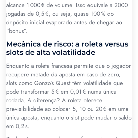
alcance 1 000 € de volume. Isso equivale a 2000
jogadas de 0,5 €, ou seja, quase 100 % do
depósito inicial evaporado antes de chegar ao
“bonus”.
Mecânica de risco: a roleta versus
slots de alta volatilidade
Enquanto a roleta francesa permite que o jogador
recupere metade da aposta em caso de zero,
slots como Gonzo’s Quest têm volatilidade que
pode transformar 5 € em 0,01 € numa única
rodada. A diferença? A roleta oferece
previsibilidade ao colocar 5, 10 ou 20 € em uma
única aposta, enquanto o slot pode mudar o saldo
em 0,2 s.