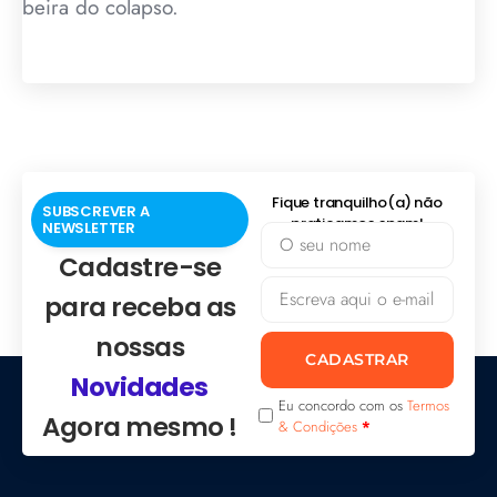
beira do colapso.
Fique tranquilho(a) não
SUBSCREVER A
praticamos spam!
NEWSLETTER
Cadastre-se
para receba as
nossas
CADASTRAR
Novidades
Eu concordo com os
Termos
Agora mesmo !
& Condições
*