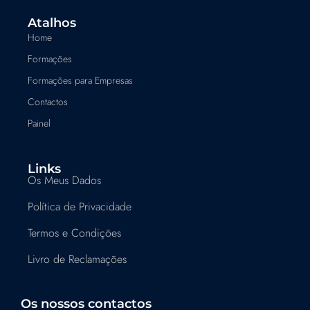
Atalhos
Home
Formações
Formações para Empresas
Contactos
Painel
Links
Os Meus Dados
Política de Privacidade
Termos e Condições
Livro de Reclamações
Os nossos contactos