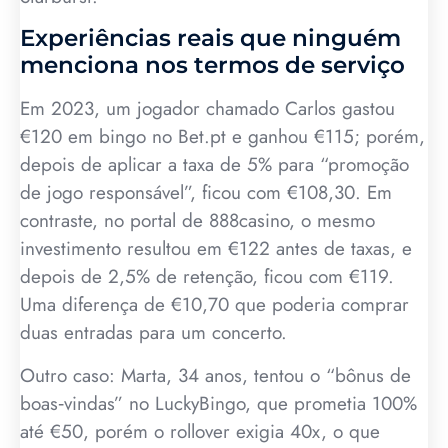
Experiências reais que ninguém
menciona nos termos de serviço
Em 2023, um jogador chamado Carlos gastou
€120 em bingo no Bet.pt e ganhou €115; porém,
depois de aplicar a taxa de 5% para “promoção
de jogo responsável”, ficou com €108,30. Em
contraste, no portal de 888casino, o mesmo
investimento resultou em €122 antes de taxas, e
depois de 2,5% de retenção, ficou com €119.
Uma diferença de €10,70 que poderia comprar
duas entradas para um concerto.
Outro caso: Marta, 34 anos, tentou o “bônus de
boas‑vindas” no LuckyBingo, que prometia 100%
até €50, porém o rollover exigia 40x, o que