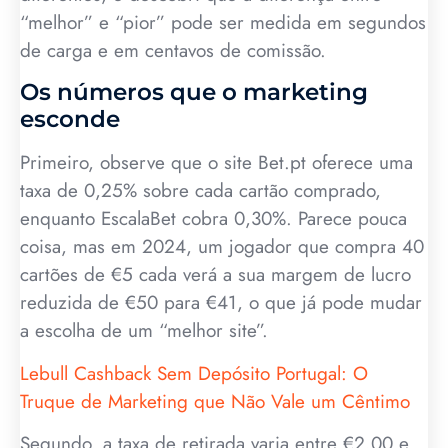
“melhor” e “pior” pode ser medida em segundos
de carga e em centavos de comissão.
Os números que o marketing
esconde
Primeiro, observe que o site Bet.pt oferece uma
taxa de 0,25% sobre cada cartão comprado,
enquanto EscalaBet cobra 0,30%. Parece pouca
coisa, mas em 2024, um jogador que compra 40
cartões de €5 cada verá a sua margem de lucro
reduzida de €50 para €41, o que já pode mudar
a escolha de um “melhor site”.
Lebull Cashback Sem Depósito Portugal: O
Truque de Marketing que Não Vale um Cêntimo
Segundo, a taxa de retirada varia entre €2,00 e