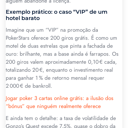
alguém abandone a licença.
Exemplo prático: o caso “VIP” de um
hotel barato
Imagine que um “VIP” na promoção da
PokerStars oferece 200 giros grátis. É como um
motel de duas estrelas que pinta a fachada de
ouro: brilhante, mas a base ainda é farrapos. Os
200 giros valem aproximadamente 0,10 € cada,
totalizando 20 €, enquanto o investimento real
para ganhar 1 % de retorno mensal requer
2 000 € de bankroll.
Jogar poker 3 cartas online grátis: a ilusão dos
“bónus” que ninguém realmente oferece
E ainda tem o detalhe: a taxa de volatilidade de
Gonzo’s Quest excede 7,5%, quase o dobro da