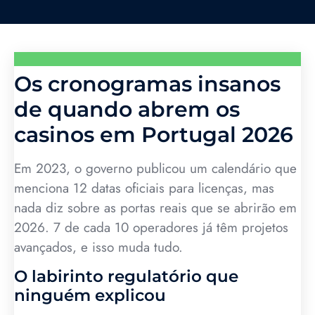
Os cronogramas insanos
de quando abrem os
casinos em Portugal 2026
Em 2023, o governo publicou um calendário que
menciona 12 datas oficiais para licenças, mas
nada diz sobre as portas reais que se abrirão em
2026. 7 de cada 10 operadores já têm projetos
avançados, e isso muda tudo.
O labirinto regulatório que
ninguém explicou