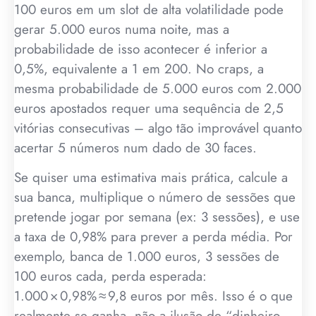
100 euros em um slot de alta volatilidade pode
gerar 5.000 euros numa noite, mas a
probabilidade de isso acontecer é inferior a
0,5%, equivalente a 1 em 200. No craps, a
mesma probabilidade de 5.000 euros com 2.000
euros apostados requer uma sequência de 2,5
vitórias consecutivas – algo tão improvável quanto
acertar 5 números num dado de 30 faces.
Se quiser uma estimativa mais prática, calcule a
sua banca, multiplique o número de sessões que
pretende jogar por semana (ex: 3 sessões), e use
a taxa de 0,98% para prever a perda média. Por
exemplo, banca de 1.000 euros, 3 sessões de
100 euros cada, perda esperada:
1.000 × 0,98% ≈ 9,8 euros por mês. Isso é o que
realmente se ganha, não a ilusão de “dinheiro