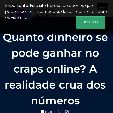
Importante:
Este site faz uso de cookies que
podem conter informações de rastreamento sobre
os visitantes.
ACEITO
Quanto dinheiro se
pode ganhar no
craps online? A
realidade crua dos
números
Maio 12, 2026