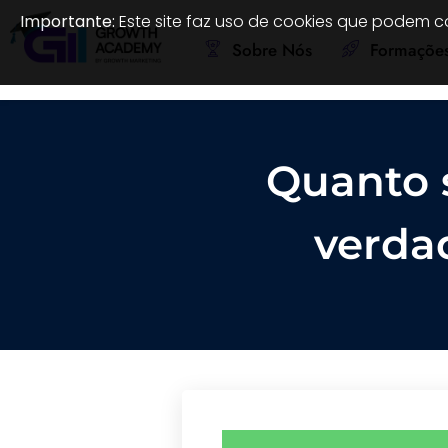
Importante:
Este site faz uso de cookies que podem c
Sobre Nós
Formaçõe
Quanto 
verda