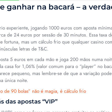
e ganhar na bacará – a verda
rio experiente, jogando 1000 euros com aposta mínima
rca de 24 euros por sessão de 30 minutos. Essa taxa 
 fortuna, mas um cálculo frio que qualquer casino com
inúsculas letras de T&C.
osta 5 euros em cada mão e joga 200 mãos numa noit
a casa for 1,06% (valor comum para o “player” no bac
arece pequeno, mas lembre‑se de que a variação pode
 única noite.
o de 90 bolas” não é magia, é cálculo frio
s das apostas “VIP”