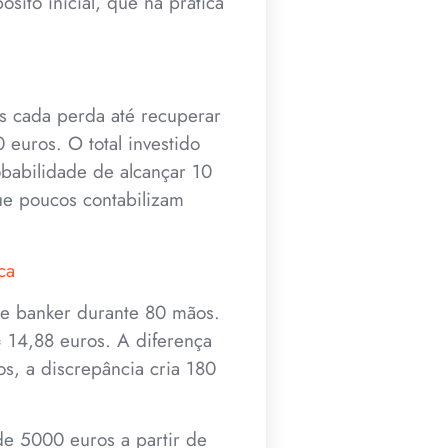
ito inicial, que na prática
ós cada perda até recuperar
 euros. O total investido
babilidade de alcançar 10
que poucos contabilizam
ca
de banker durante 80 mãos.
 14,88 euros. A diferença
s, a discrepância cria 180
e 5000 euros a partir de