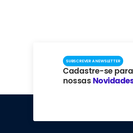
SUBSCREVER A NEWSLETTER
Cadastre-se para
nossas
Novidade