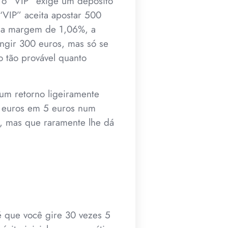
, o “VIP” exige um depósito
“VIP” aceita apostar 500
ma margem de 1,06%, a
ingir 300 euros, mas só se
 tão provável quanto
um retorno ligeiramente
0 euros em 5 euros num
a, mas que raramente lhe dá
é que você gire 30 vezes 5