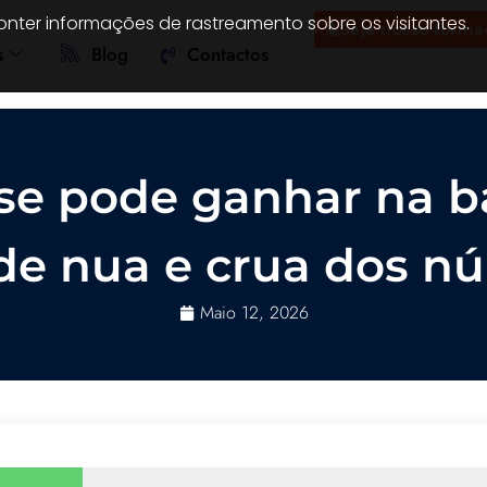
onter informações de rastreamento sobre os visitantes.
Seja nosso forma
s
Blog
Contactos
se pode ganhar na ba
de nua e crua dos n
Maio 12, 2026