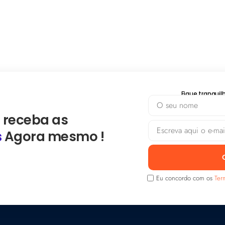
Fique tranqui
 receba as
s
Agora mesmo !
Eu concordo com os
Ter