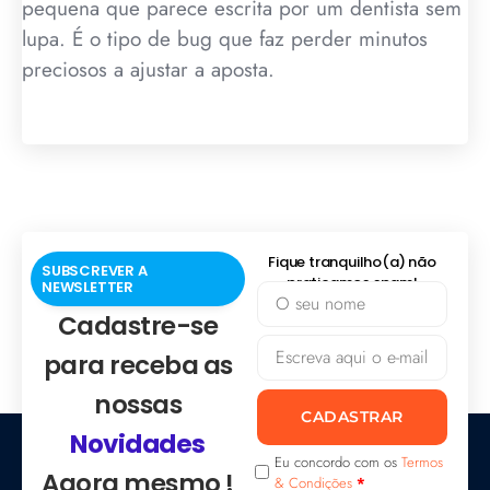
pequena que parece escrita por um dentista sem
lupa. É o tipo de bug que faz perder minutos
preciosos a ajustar a aposta.
Fique tranquilho(a) não
SUBSCREVER A
praticamos spam!
NEWSLETTER
Cadastre-se
para receba as
nossas
CADASTRAR
Novidades
Eu concordo com os
Termos
Agora mesmo !
& Condições
*