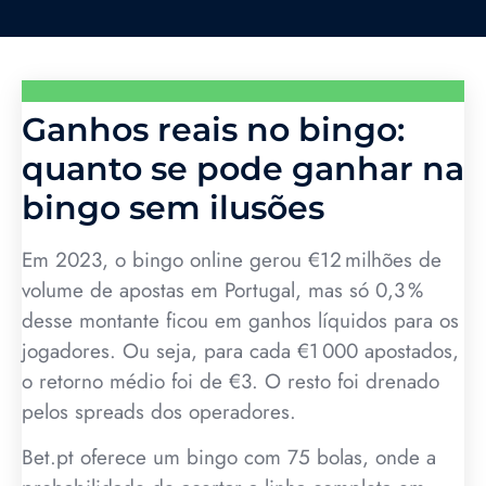
Ganhos reais no bingo:
quanto se pode ganhar na
bingo sem ilusões
Em 2023, o bingo online gerou €12 milhões de
volume de apostas em Portugal, mas só 0,3 %
desse montante ficou em ganhos líquidos para os
jogadores. Ou seja, para cada €1 000 apostados,
o retorno médio foi de €3. O resto foi drenado
pelos spreads dos operadores.
Bet.pt oferece um bingo com 75 bolas, onde a