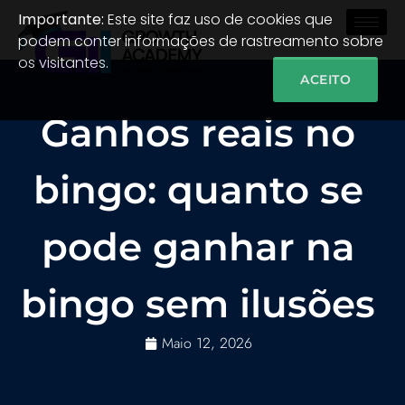
Importante:
Este site faz uso de cookies que
podem conter informações de rastreamento sobre
os visitantes.
ACEITO
Ganhos reais no
bingo: quanto se
pode ganhar na
bingo sem ilusões
Maio 12, 2026