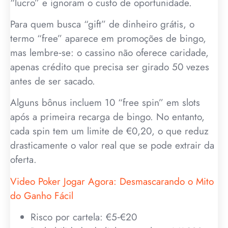
“lucro” e ignoram o custo de oportunidade.
Para quem busca “gift” de dinheiro grátis, o
termo “free” aparece em promoções de bingo,
mas lembre‑se: o cassino não oferece caridade,
apenas crédito que precisa ser girado 50 vezes
antes de ser sacado.
Alguns bônus incluem 10 “free spin” em slots
após a primeira recarga de bingo. No entanto,
cada spin tem um limite de €0,20, o que reduz
drasticamente o valor real que se pode extrair da
oferta.
Video Poker Jogar Agora: Desmascarando o Mito
do Ganho Fácil
Risco por cartela: €5‑€20