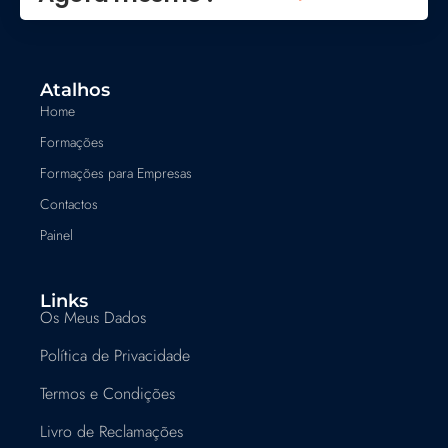
Atalhos
Home
Formações
Formações para Empresas
Contactos
Painel
Links
Os Meus Dados
Política de Privacidade
Termos e Condições
Livro de Reclamações