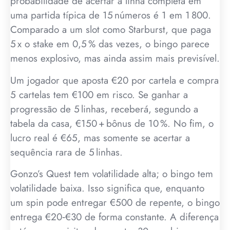
probabilidade de acertar a linha completa em
uma partida típica de 15 números é 1 em 1 800.
Comparado a um slot como Starburst, que paga
5 x o stake em 0,5 % das vezes, o bingo parece
menos explosivo, mas ainda assim mais previsível.
Um jogador que aposta €20 por cartela e compra
5 cartelas tem €100 em risco. Se ganhar a
progressão de 5 linhas, receberá, segundo a
tabela da casa, €150 + bônus de 10 %. No fim, o
lucro real é €65, mas somente se acertar a
sequência rara de 5 linhas.
Gonzo’s Quest tem volatilidade alta; o bingo tem
volatilidade baixa. Isso significa que, enquanto
um spin pode entregar €500 de repente, o bingo
entrega €20‑€30 de forma constante. A diferença