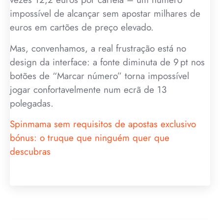
impossível de alcançar sem apostar milhares de
euros em cartões de preço elevado.
Mas, convenhamos, a real frustração está no
design da interface: a fonte diminuta de 9 pt nos
botões de “Marcar número” torna impossível
jogar confortavelmente num ecrã de 13
polegadas.
Spinmama sem requisitos de apostas exclusivo
bónus: o truque que ninguém quer que
descubras