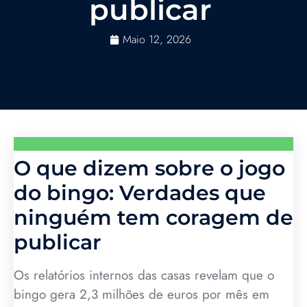
publicar
Maio 12, 2026
O que dizem sobre o jogo
do bingo: Verdades que
ninguém tem coragem de
publicar
Os relatórios internos das casas revelam que o
bingo gera 2,3 milhões de euros por mês em