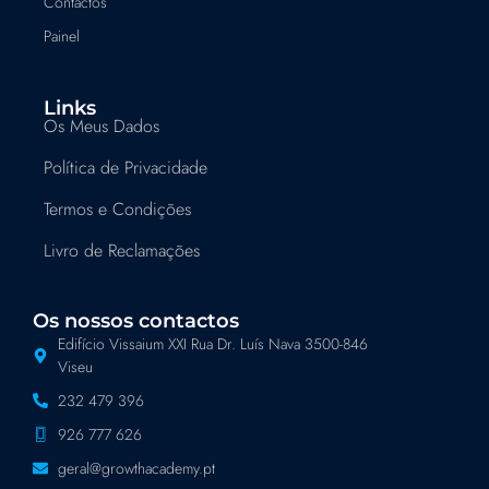
Contactos
Painel
Links
Os Meus Dados
Política de Privacidade
Termos e Condições
Livro de Reclamações
Os nossos contactos
Edifício Vissaium XXI Rua Dr. Luís Nava 3500-846
Viseu
232 479 396
926 777 626
geral@growthacademy.pt