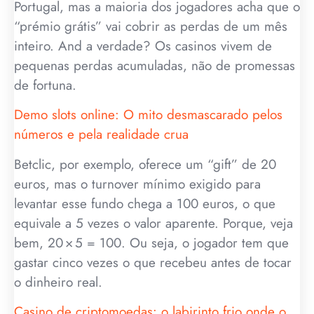
Portugal, mas a maioria dos jogadores acha que o
“prémio grátis” vai cobrir as perdas de um mês
inteiro. And a verdade? Os casinos vivem de
pequenas perdas acumuladas, não de promessas
de fortuna.
Demo slots online: O mito desmascarado pelos
números e pela realidade crua
Betclic, por exemplo, oferece um “gift” de 20
euros, mas o turnover mínimo exigido para
levantar esse fundo chega a 100 euros, o que
equivale a 5 vezes o valor aparente. Porque, veja
bem, 20 × 5 = 100. Ou seja, o jogador tem que
gastar cinco vezes o que recebeu antes de tocar
o dinheiro real.
Casino de criptomoedas: o labirinto frio onde o