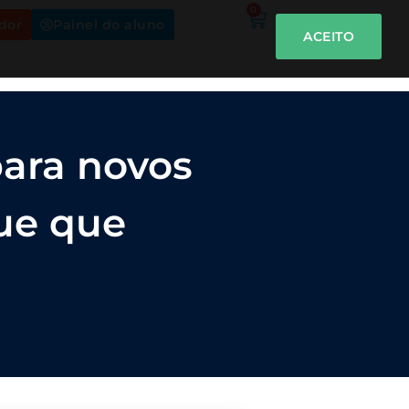
0
dor
Painel do aluno
ACEITO
ara novos
que que