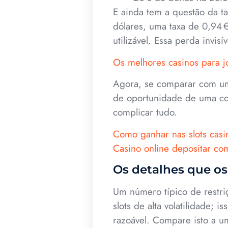
E ainda tem a questão da t
dólares, uma taxa de 0,94 
utilizável. Essa perda invi
Os melhores casinos para j
Agora, se comparar com um 
de oportunidade de uma con
complicar tudo.
Como ganhar nas slots casin
Casino online depositar co
Os detalhes que o
Um número típico de restri
slots de alta volatilidade; 
razoável. Compare isto a u