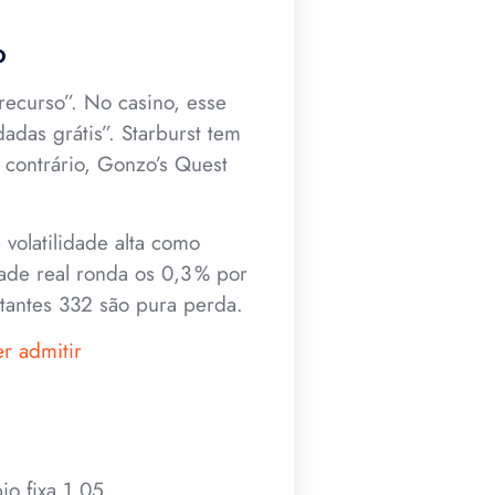
o
ecurso”. No casino, esse
adas grátis”. Starburst tem
o contrário, Gonzo’s Quest
volatilidade alta como
ade real ronda os 0,3 % por
stantes 332 são pura perda.
r admitir
o fixa 1,05.