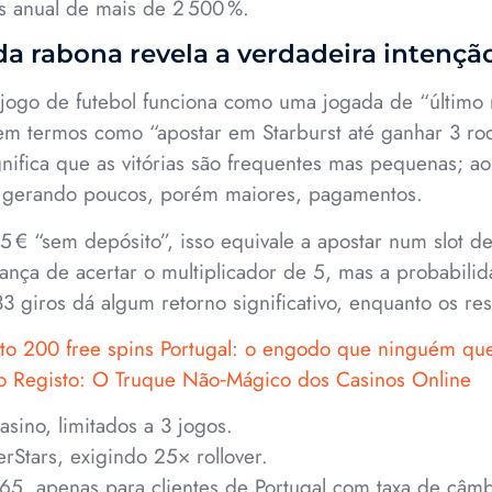
os anual de mais de 2 500 %.
a rabona revela a verdadeira intençã
ogo de futebol funciona como uma jogada de “último r
em termos como “apostar em Starburst até ganhar 3 rod
ignifica que as vitórias são frequentes mas pequenas; a
a, gerando poucos, porém maiores, pagamentos.
€ “sem depósito”, isso equivale a apostar num slot de 
nça de acertar o multiplicador de 5, mas a probabilid
3 giros dá algum retorno significativo, enquanto os re
to 200 free spins Portugal: o engodo que ninguém que
 Registo: O Truque Não‑Mágico dos Casinos Online
asino, limitados a 3 jogos.
rStars, exigindo 25× rollover.
5, apenas para clientes de Portugal com taxa de câmbi