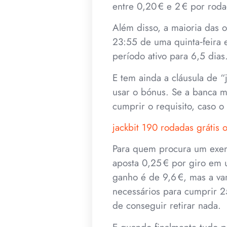
entre 0,20 € e 2 € por rod
Além disso, a maioria das o
23:55 de uma quinta‑feira 
período ativo para 6,5 dias
E tem ainda a cláusula de 
usar o bónus. Se a banca m
cumprir o requisito, caso o
jackbit 190 rodadas grátis
Para quem procura um exemp
aposta 0,25 € por giro em 
ganho é de 9,6 €, mas a var
necessários para cumprir 2
de conseguir retirar nada.