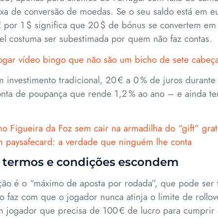
axa de conversão de moedas. Se o seu saldo está em e
€ por 1 $ significa que 20 $ de bónus se convertem em
sível costuma ser subestimada por quem não faz contas.
ogar vídeo bingo que não são um bicho de sete cabeç
investimento tradicional, 20 € a 0 % de juros durante
ta de poupança que rende 1,2 % ao ano – e ainda tem 
o Figueira da Foz sem cair na armadilha do “gift” grat
m paysafecard: a verdade que ninguém lhe conta
s termos e condições escondem
ção é o “máximo de aposta por rodada”, que pode ser
isso faz com que o jogador nunca atinja o limite de roll
m jogador que precisa de 100 € de lucro para cumprir 