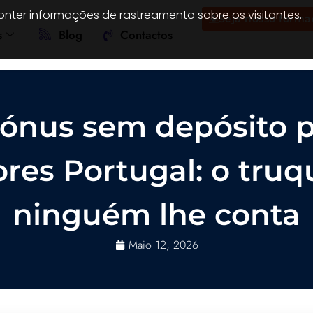
onter informações de rastreamento sobre os visitantes.
Seja nosso forma
s
Blog
Contactos
ónus sem depósito p
res Portugal: o tru
ninguém lhe conta
Maio 12, 2026