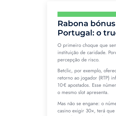
Rabona bónus 
Portugal: o t
O primeiro choque que sent
instituição de caridade. Po
percepção de risco.
Betclic, por exemplo, ofere
retorno ao jogador (RTP) i
10 € apostados. Esse númer
o mesmo slot apresenta.
Mas não se engane: o númer
casino exigir 30×, terá que