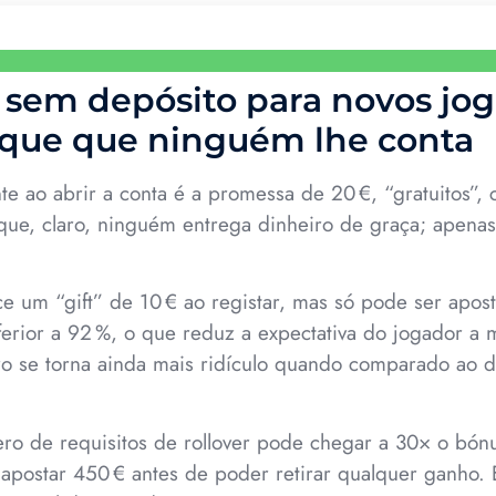
sem depósito para novos jo
ruque que ninguém lhe conta
e ao abrir a conta é a promessa de 20 €, “gratuitos”,
rque, claro, ninguém entrega dinheiro de graça; apenas
ce um “gift” de 10 € ao registar, mas só pode ser apo
nferior a 92 %, o que reduz a expectativa do jogador a
o se torna ainda mais ridículo quando comparado ao d
o de requisitos de rollover pode chegar a 30× o bónu
 apostar 450 € antes de poder retirar qualquer ganho. 