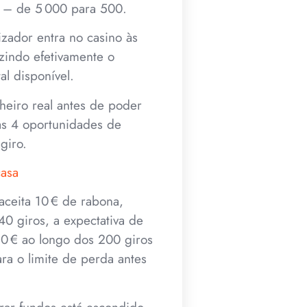
s – de 5 000 para 500.
izador entra no casino às
zindo efetivamente o
al disponível.
heiro real antes de poder
as 4 oportunidades de
giro.
casa
ceita 10 € de rabona,
0 giros, a expectativa de
20 € ao longo dos 200 giros
ra o limite de perda antes