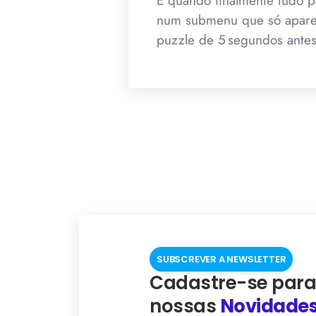
E quando finalmente tudo pa
num submenu que só aparec
puzzle de 5 segundos antes
SUBSCREVER A NEWSLETTER
Cadastre-se para
nossas
Novidade