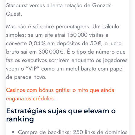
Starburst versus a lenta rotação de Gonzo’s
Quest.
Mas não é só sobre percentagens. Um cálculo
simples: se um site atrai 150 000 visitas e
converte 0,04 % em depósitos de 50 €, o lucro
bruto sai em 300 000 €. É o tipo de número que
faz os executivos sorrirem enquanto os jogadores
veem o “VIP” como um motel barato com papel
de parede novo.
Casinos com bônus grátis: o mito que ainda
engana os crédulos
Estratégias sujas que elevam o
ranking
Compra de backlinks: 250 links de domínios