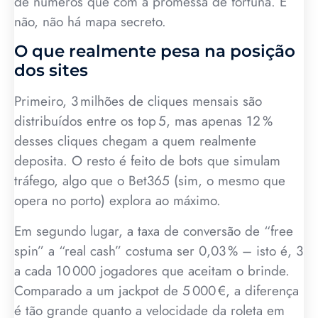
de números que com a promessa de fortuna. E
não, não há mapa secreto.
O que realmente pesa na posição
dos sites
Primeiro, 3 milhões de cliques mensais são
distribuídos entre os top 5, mas apenas 12 %
desses cliques chegam a quem realmente
deposita. O resto é feito de bots que simulam
tráfego, algo que o Bet365 (sim, o mesmo que
opera no porto) explora ao máximo.
Em segundo lugar, a taxa de conversão de “free
spin” a “real cash” costuma ser 0,03 % – isto é, 3
a cada 10 000 jogadores que aceitam o brinde.
Comparado a um jackpot de 5 000 €, a diferença
é tão grande quanto a velocidade da roleta em