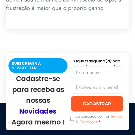
frustração é maior que o próprio ganho.
Fique tranquilho(a) não
SUBSCREVER A
praticamos spam!
NEWSLETTER
Cadastre-se
para receba as
nossas
CADASTRAR
Novidades
Eu concordo com os
Termos
Agora mesmo !
& Condições
*