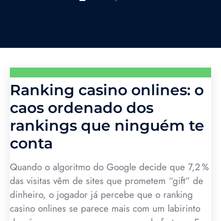
Ranking casino onlines: o
caos ordenado dos
rankings que ninguém te
conta
Quando o algoritmo do Google decide que 7,2 %
das visitas vêm de sites que prometem “gift” de
dinheiro, o jogador já percebe que o ranking
casino onlines se parece mais com um labirinto