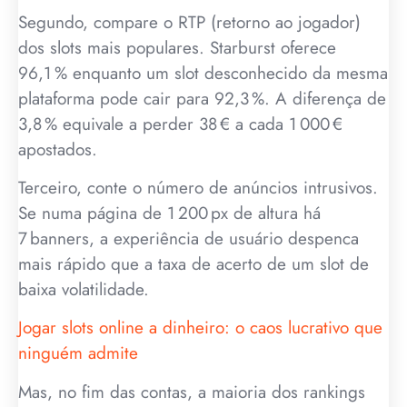
Segundo, compare o RTP (retorno ao jogador)
dos slots mais populares. Starburst oferece
96,1 % enquanto um slot desconhecido da mesma
plataforma pode cair para 92,3 %. A diferença de
3,8 % equivale a perder 38 € a cada 1 000 €
apostados.
Terceiro, conte o número de anúncios intrusivos.
Se numa página de 1 200 px de altura há
7 banners, a experiência de usuário despenca
mais rápido que a taxa de acerto de um slot de
baixa volatilidade.
Jogar slots online a dinheiro: o caos lucrativo que
ninguém admite
Mas, no fim das contas, a maioria dos rankings