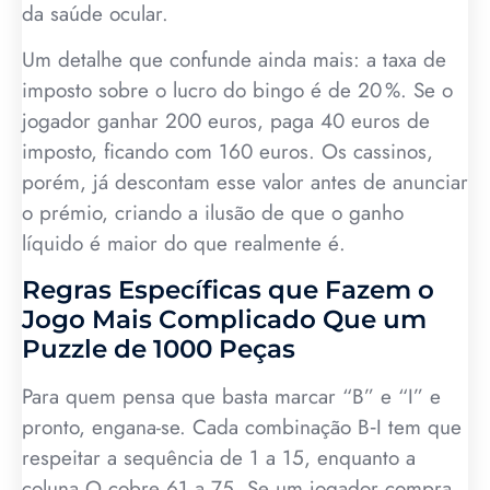
da saúde ocular.
Um detalhe que confunde ainda mais: a taxa de
imposto sobre o lucro do bingo é de 20 %. Se o
jogador ganhar 200 euros, paga 40 euros de
imposto, ficando com 160 euros. Os cassinos,
porém, já descontam esse valor antes de anunciar
o prémio, criando a ilusão de que o ganho
líquido é maior do que realmente é.
Regras Específicas que Fazem o
Jogo Mais Complicado Que um
Puzzle de 1000 Peças
Para quem pensa que basta marcar “B” e “I” e
pronto, engana-se. Cada combinação B‑I tem que
respeitar a sequência de 1 a 15, enquanto a
coluna O cobre 61 a 75. Se um jogador compra