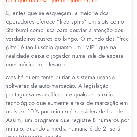
o truque da casa que ninguém conta
E, antes que se esqueçam, a maioria dos
operadores oferece “free spins” em slots como
Starburst como isca para desviar a atenção dos
verdadeiros custos do bingo. O mundo dos “free
gifts” é tão ilusório quanto um “VIP” que na
realidade deixa o jogador numa sala de espera
com música de elevador.
Mas há quem tente burlar o sistema usando
softwares de auto‑marcação. A legislação
portuguesa especifica que qualquer auxílio
tecnológico que aumente a taxa de marcação em
mais de 10 % por minuto é considerado fraude.
Assim, um programa que registre 8 números por
minuto, quando a média humana é de 2, será