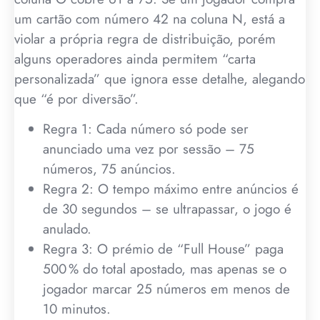
um cartão com número 42 na coluna N, está a
violar a própria regra de distribuição, porém
alguns operadores ainda permitem “carta
personalizada” que ignora esse detalhe, alegando
que “é por diversão”.
Regra 1: Cada número só pode ser
anunciado uma vez por sessão – 75
números, 75 anúncios.
Regra 2: O tempo máximo entre anúncios é
de 30 segundos – se ultrapassar, o jogo é
anulado.
Regra 3: O prémio de “Full House” paga
500 % do total apostado, mas apenas se o
jogador marcar 25 números em menos de
10 minutos.