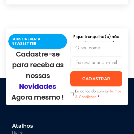
Fique tranquilho(a) não
SUBSCREVER A
praticamos spam!
NEWSLETTER
Cadastre-se
para receba as
nossas
CADASTRAR
Novidades
Eu concordo com os
Termos
Agora mesmo !
& Condições
*
Atalhos
Home