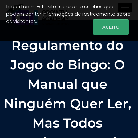
Importante:
Este site faz uso de cookies que
podem conter informações de rastreamento sobre
os visitantes.
ACEITO
Regulamento do
Jogo do Bingo: O
Manual que
Ninguém Quer Ler,
Mas Todos