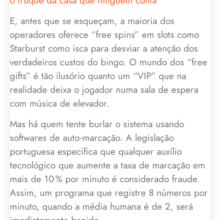
o truque da casa que ninguém conta
E, antes que se esqueçam, a maioria dos
operadores oferece “free spins” em slots como
Starburst como isca para desviar a atenção dos
verdadeiros custos do bingo. O mundo dos “free
gifts” é tão ilusório quanto um “VIP” que na
realidade deixa o jogador numa sala de espera
com música de elevador.
Mas há quem tente burlar o sistema usando
softwares de auto‑marcação. A legislação
portuguesa especifica que qualquer auxílio
tecnológico que aumente a taxa de marcação em
mais de 10 % por minuto é considerado fraude.
Assim, um programa que registre 8 números por
minuto, quando a média humana é de 2, será