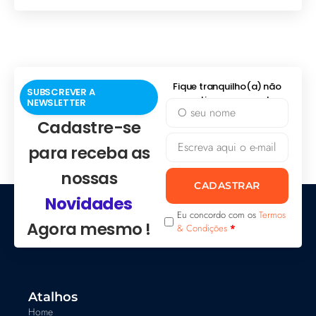
Fique tranquilho(a) não
SUBSCREVER A
praticamos spam!
NEWSLETTER
Cadastre-se
para receba as
nossas
CADASTRAR
Novidades
Eu concordo com os
Termos
Agora mesmo !
& Condições
*
Atalhos
Home