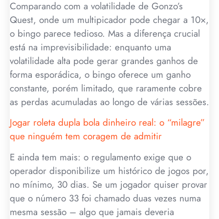
Comparando com a volatilidade de Gonzo’s
Quest, onde um multipicador pode chegar a 10×,
o bingo parece tedioso. Mas a diferença crucial
está na imprevisibilidade: enquanto uma
volatilidade alta pode gerar grandes ganhos de
forma esporádica, o bingo oferece um ganho
constante, porém limitado, que raramente cobre
as perdas acumuladas ao longo de várias sessões.
Jogar roleta dupla bola dinheiro real: o “milagre”
que ninguém tem coragem de admitir
E ainda tem mais: o regulamento exige que o
operador disponibilize um histórico de jogos por,
no mínimo, 30 dias. Se um jogador quiser provar
que o número 33 foi chamado duas vezes numa
mesma sessão – algo que jamais deveria