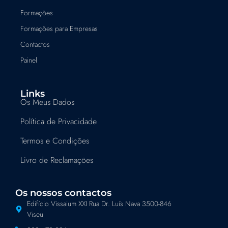
Formações
Formações para Empresas
Contactos
Painel
Links
Os Meus Dados
Política de Privacidade
Termos e Condições
Livro de Reclamações
Os nossos contactos
Edifício Vissaium XXI Rua Dr. Luís Nava 3500-846
Viseu