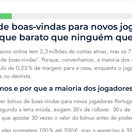
de boas‑vindas para novos jo
ruque barato que ninguém que
ino online tem 2,3 milhões de contas ativas, mas só 7
 de boas‑vindas”. Porque, convenhamos, a maioria dos
ulo de 0,25 % de margem para a casa, enquanto o jog
 no dentista.
mos e por que a maioria dos jogadores
er bónus de boas‑vindas para novos jogadores Portugal
egundo a letra miúda, exigem 30 x de rollover. 30 x de
 que apostar 30 vezes o valor do bónus antes de poder
: eles prometem 100 % até 200 €, mas o wagering é 35 