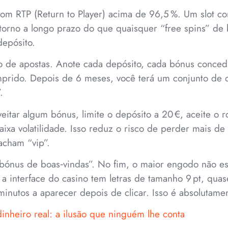
s com RTP (Return to Player) acima de 96,5 %. Um slot 
torno a longo prazo do que quaisquer “free spins” d
epósito.
o de apostas. Anote cada depósito, cada bónus conce
cumprido. Depois de 6 meses, você terá um conjunto de
.
eitar algum bónus, limite o depósito a 20 €, aceite o r
ixa volatilidade. Isso reduz o risco de perder mais de
acham “vip”.
bónus de boas‑vindas”. No fim, o maior engodo não e
a interface do casino tem letras de tamanho 9 pt, quas
minutos a aparecer depois de clicar. Isso é absolutament
inheiro real: a ilusão que ninguém lhe conta