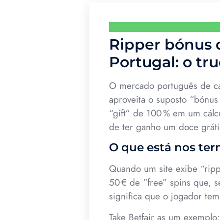
Ripper bónus 
Portugal: o t
O mercado português de cas
aproveita o suposto “bónus
“gift” de 100 % em um cálc
de ter ganho um doce grátis
O que está nos ter
Quando um site exibe “ripp
50 € de “free” spins que, s
significa que o jogador tem
Take Betfair as um exemplo