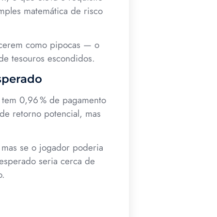
imples matemática de risco
arecerem como pipocas — o
de tesouros escondidos.
esperado
in tem 0,96 % de pagamento
de retorno potencial, mas
, mas se o jogador poderia
 esperado seria cerca de
o.