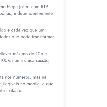
como Mega Joker, com RTP
e bónus, independentemente
dido e cada vez que um
 dados que pode transformar
ollover máximo de 10 x e
 100 € numa única sessão,
stá nos números, mas na
e ilegíveis no mobile, e que
e irritante.