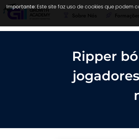
Importante:
Este site faz uso de cookies que podem c
Sobre Nós
Formaçõe
Ripper bó
jogadores