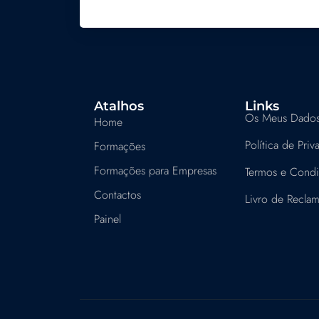
Atalhos
Links
Os Meus Dado
Home
Política de Pri
Formações
Formações para Empresas
Termos e Cond
Contactos
Livro de Recla
Painel