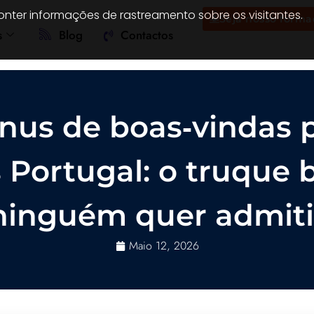
onter informações de rastreamento sobre os visitantes.
Seja nosso forma
s
Blog
Contactos
nus de boas‑vindas 
 Portugal: o truque 
ninguém quer admiti
Maio 12, 2026