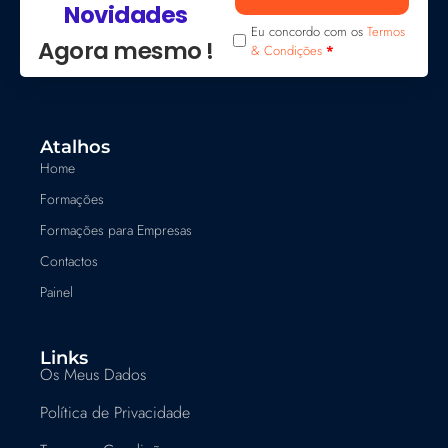
Novidades
Eu concordo com os
Termos
Agora mesmo !
& Condições
*
Atalhos
Home
Formações
Formações para Empresas
Contactos
Painel
Links
Os Meus Dados
Política de Privacidade