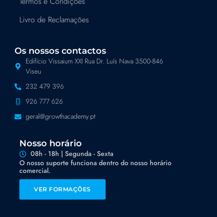
Termos e Condições
Livro de Reclamações
Os nossos contactos
Edifício Vissaium XXI Rua Dr. Luís Nava 3500-846
Viseu
232 479 396
926 777 626
geral@growthacademy.pt
Nosso horário
08h - 18h | Segunda - Sexta
O nosso suporte funciona dentro do nosso horário
comercial.
VER FORMAÇÕES