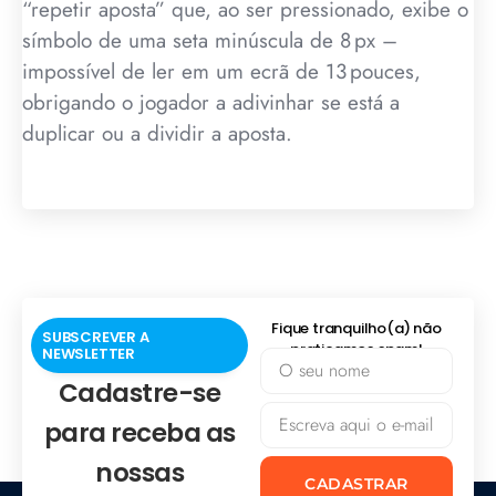
“repetir aposta” que, ao ser pressionado, exibe o
símbolo de uma seta minúscula de 8 px –
impossível de ler em um ecrã de 13 pouces,
obrigando o jogador a adivinhar se está a
duplicar ou a dividir a aposta.
Fique tranquilho(a) não
SUBSCREVER A
praticamos spam!
NEWSLETTER
Cadastre-se
para receba as
nossas
CADASTRAR