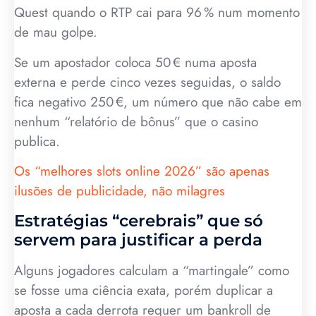
Quest quando o RTP cai para 96 % num momento
de mau golpe.
Se um apostador coloca 50 € numa aposta
externa e perde cinco vezes seguidas, o saldo
fica negativo 250 €, um número que não cabe em
nenhum “relatório de bônus” que o casino
publica.
Os “melhores slots online 2026” são apenas
ilusões de publicidade, não milagres
Estratégias “cerebrais” que só
servem para justificar a perda
Alguns jogadores calculam a “martingale” como
se fosse uma ciência exata, porém duplicar a
aposta a cada derrota requer um bankroll de