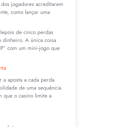
 dos jogadores acreditarem
ente, como lançar uma
 Depois de cinco perdas
o dinheiro. A única coisa
VIP” com um mini‑jogo que
nta
ar a aposta a cada perda
abilidade de uma sequência
 que o casino limite a