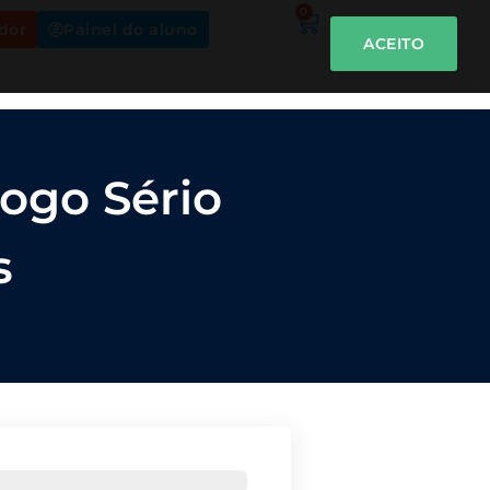
0
dor
Painel do aluno
ACEITO
Jogo Sério
s