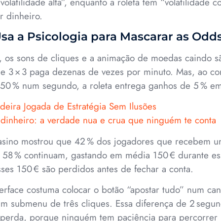
“volatilidade alta”, enquanto a roleta tem “volatilidade 
r dinheiro.
sa a Psicologia para Mascarar as Odd
, os sons de cliques e a animação de moedas caindo sã
e 3 × 3 paga dezenas de vezes por minuto. Mas, ao con
50 % num segundo, a roleta entrega ganhos de 5 % em
deira Jogada de Estratégia Sem Ilusões
 dinheiro: a verdade nua e crua que ninguém te conta
asino mostrou que 42 % dos jogadores que recebem um
o 58 % continuam, gastando em média 150 € durante es
ses 150 € são perdidos antes de fechar a conta.
erface costuma colocar o botão “apostar tudo” num can
 um submenu de três cliques. Essa diferença de 2 segu
 perda, porque ninguém tem paciência para percorrer