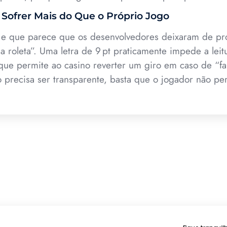
Sofrer Mais do Que o Próprio Jogo
a, e que parece que os desenvolvedores deixaram de pr
 roleta”. Uma letra de 9 pt praticamente impede a leit
que permite ao casino reverter um giro em caso de “fa
 precisa ser transparente, basta que o jogador não pe