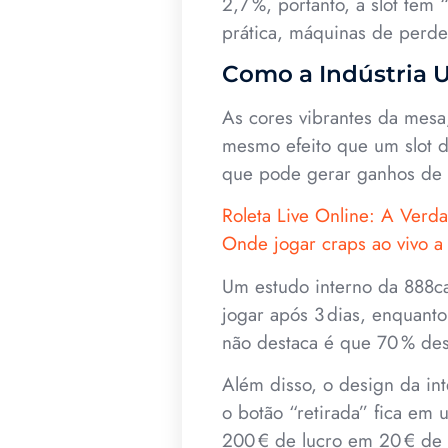
2,7 %, portanto, a slot tem 
prática, máquinas de perde
Como a Indústria U
As cores vibrantes da mesa
mesmo efeito que um slot d
que pode gerar ganhos de 
Roleta Live Online: A Verda
Onde jogar craps ao vivo a
Um estudo interno da 888c
jogar após 3 dias, enquant
não destaca é que 70 % des
Além disso, o design da int
o botão “retirada” fica em
200 € de lucro em 20 € de