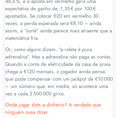
48,6 %, e a aposta em vermelho gera uma
expectativa de ganho de -1,35 € por 100 €
apostados. Se colocar €20 em vermelho 30
vezes, a perda esperada será €8,10 – ainda
assim, a “sorte” ainda parece mais atraente que a
matemática fria.
Or, como alguns dizem, “a roleta é pura
adrenalina”. Mas a adrenalina não paga as contas.
Quando a conta de eletricidade da casa de praia
chega a €120 mensais, o jogador ainda pensa
que pode compensar com um jackpot de €10 000
– um número que, em média, só acontece uma
vez a cada 2 500 000 giros.
Onde jogar slots a dinheiro? A verdade que
ninguém ousa dizer