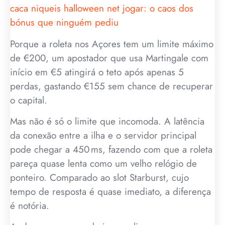
caca niqueis halloween net jogar: o caos dos
bónus que ninguém pediu
Porque a roleta nos Açores tem um limite máximo
de €200, um apostador que usa Martingale com
início em €5 atingirá o teto após apenas 5
perdas, gastando €155 sem chance de recuperar
o capital.
Mas não é só o limite que incomoda. A latência
da conexão entre a ilha e o servidor principal
pode chegar a 450 ms, fazendo com que a roleta
pareça quase lenta como um velho relógio de
ponteiro. Comparado ao slot Starburst, cujo
tempo de resposta é quase imediato, a diferença
é notória.