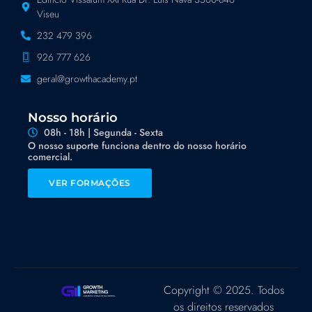
Viseu
232 479 396
926 777 626
geral@growthacademy.pt
Nosso horário
08h - 18h | Segunda - Sexta
O nosso suporte funciona dentro do nosso horário
comercial.
VER FORMAÇÕES
Copyright © 2025. Todos
os direitos reservados