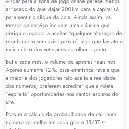
Andar para a zona de jogo online parece menos
arriscado do que viajar 200 km para a capital só
para sentir o clique da bola. Ainda assim, os
termos de serviço incluem uma cláusula que
obriga o jogador a aceitar “qualquer alteração de
regulamento sem aviso prévio”, algo que faz até o
mais cético dos veteranos encolher o peito.
But a cada mês, o volume de apostas reais nos
Açores aumenta 12 %. Essa estatística revela que
a maioria dos jogadores não aceita a realidade
dos números; preferem acreditar que a roleta
“espreita” oportunidades nos cantos escuros do
site.
Porque o cálculo da probabilidade de cair num
número vermelho em cada giro é 18/37 ≈