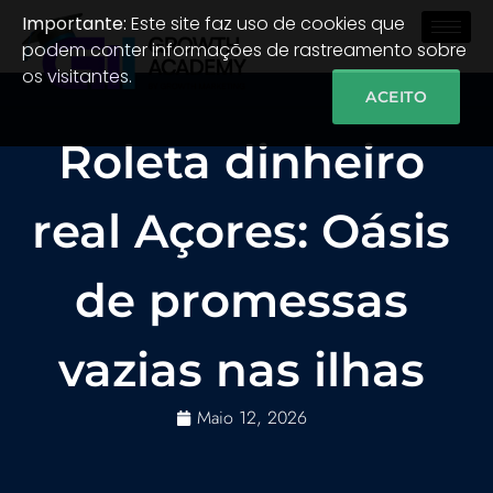
Importante:
Este site faz uso de cookies que
podem conter informações de rastreamento sobre
os visitantes.
ACEITO
Roleta dinheiro
real Açores: Oásis
de promessas
vazias nas ilhas
Maio 12, 2026