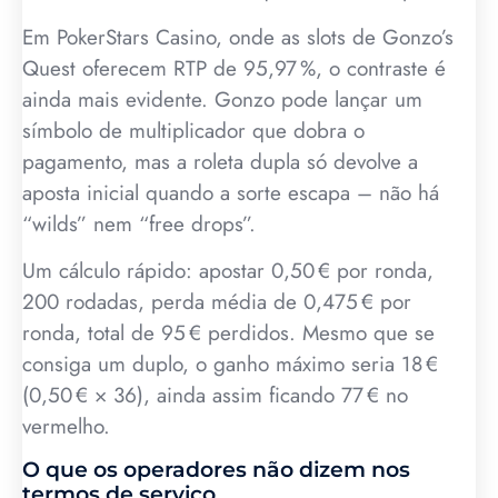
Em PokerStars Casino, onde as slots de Gonzo’s
Quest oferecem RTP de 95,97 %, o contraste é
ainda mais evidente. Gonzo pode lançar um
símbolo de multiplicador que dobra o
pagamento, mas a roleta dupla só devolve a
aposta inicial quando a sorte escapa – não há
“wilds” nem “free drops”.
Um cálculo rápido: apostar 0,50 € por ronda,
200 rodadas, perda média de 0,475 € por
ronda, total de 95 € perdidos. Mesmo que se
consiga um duplo, o ganho máximo seria 18 €
(0,50 € × 36), ainda assim ficando 77 € no
vermelho.
O que os operadores não dizem nos
termos de serviço