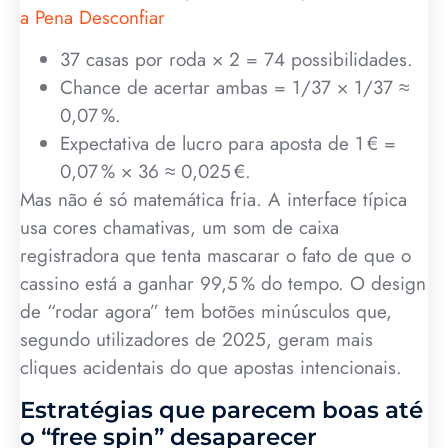
a Pena Desconfiar
37 casas por roda × 2 = 74 possibilidades.
Chance de acertar ambas = 1/37 × 1/37 ≈
0,07 %.
Expectativa de lucro para aposta de 1 € =
0,07 % × 36 ≈ 0,025 €.
Mas não é só matemática fria. A interface típica
usa cores chamativas, um som de caixa
registradora que tenta mascarar o fato de que o
cassino está a ganhar 99,5 % do tempo. O design
de “rodar agora” tem botões minúsculos que,
segundo utilizadores de 2025, geram mais
cliques acidentais do que apostas intencionais.
Estratégias que parecem boas até
o “free spin” desaparecer