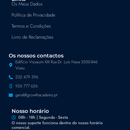
Os Meus Dados
Política de Privacidade
Termos e Condições
Livro de Reclamações
Os nossos contactos
Edifício Vissaium XXI Rua Dr. Luís Nava 3500-846
Viseu
232 479 396
926 777 626
geral@growthacademy.pt
Nosso horário
08h - 18h | Segunda - Sexta
O nosso suporte funciona dentro do nosso horário
comercial.