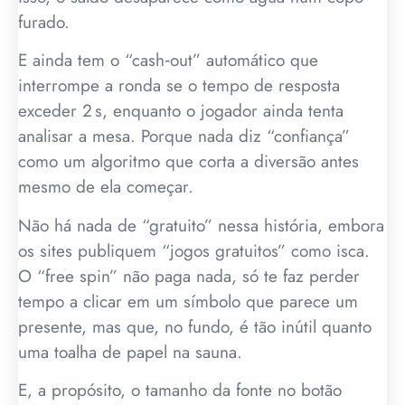
furado.
E ainda tem o “cash‑out” automático que
interrompe a ronda se o tempo de resposta
exceder 2 s, enquanto o jogador ainda tenta
analisar a mesa. Porque nada diz “confiança”
como um algoritmo que corta a diversão antes
mesmo de ela começar.
Não há nada de “gratuito” nessa história, embora
os sites publiquem “jogos gratuitos” como isca.
O “free spin” não paga nada, só te faz perder
tempo a clicar em um símbolo que parece um
presente, mas que, no fundo, é tão inútil quanto
uma toalha de papel na sauna.
E, a propósito, o tamanho da fonte no botão