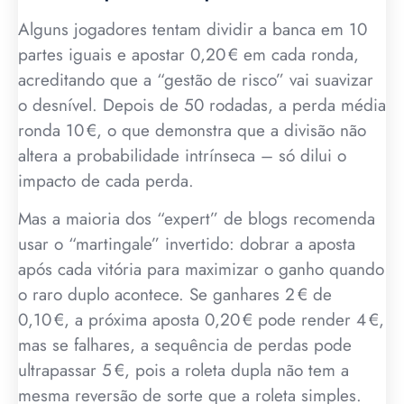
Alguns jogadores tentam dividir a banca em 10
partes iguais e apostar 0,20 € em cada ronda,
acreditando que a “gestão de risco” vai suavizar
o desnível. Depois de 50 rodadas, a perda média
ronda 10 €, o que demonstra que a divisão não
altera a probabilidade intrínseca – só dilui o
impacto de cada perda.
Mas a maioria dos “expert” de blogs recomenda
usar o “martingale” invertido: dobrar a aposta
após cada vitória para maximizar o ganho quando
o raro duplo acontece. Se ganhares 2 € de
0,10 €, a próxima aposta 0,20 € pode render 4 €,
mas se falhares, a sequência de perdas pode
ultrapassar 5 €, pois a roleta dupla não tem a
mesma reversão de sorte que a roleta simples.