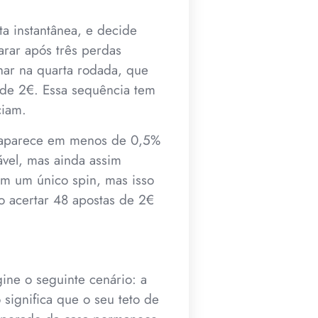
a instantânea, e decide
arar após três perdas
har na quarta rodada, que
 de 2€. Essa sequência tem
ciam.
x aparece em menos de 0,5%
ável, mas ainda assim
m um único spin, mas isso
o acertar 48 apostas de 2€
ine o seguinte cenário: a
 significa que o seu teto de