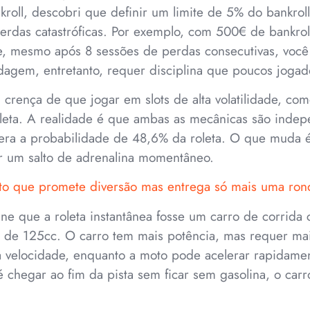
kroll, descobri que definir um limite de 5% do bankroll
perdas catastróficas. Por exemplo, com 500€ de bankrol
e, mesmo após 8 sessões de perdas consecutivas, você
rdagem, entretanto, requer disciplina que poucos joga
crença de que jogar em slots de alta volatilidade, co
leta. A realidade é que ambas as mecânicas são indep
tera a probabilidade de 48,6% da roleta. O que muda 
 um salto de adrenalina momentâneo.
rato que promete diversão mas entrega só mais uma ro
ne que a roleta instantânea fosse um carro de corrida
s de 125cc. O carro tem mais potência, mas requer mai
a velocidade, enquanto a moto pode acelerar rapidame
é chegar ao fim da pista sem ficar sem gasolina, o carr