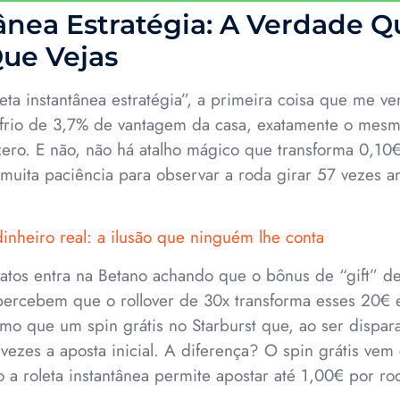
ânea Estratégia: A Verdade Q
ue Vejas
eta instantânea estratégia”, a primeira coisa que me 
 frio de 3,7% de vantagem da casa, exatamente o mes
zero. E não, não há atalho mágico que transforma 0,1
muita paciência para observar a roda girar 57 vezes a
inheiro real: a ilusão que ninguém lhe conta
vatos entra na Betano achando que o bônus de “gift” 
 percebem que o rollover de 30x transforma esses 20€
o que um spin grátis no Starburst que, ao ser dispa
ezes a aposta inicial. A diferença? O spin grátis vem
a roleta instantânea permite apostar até 1,00€ por r