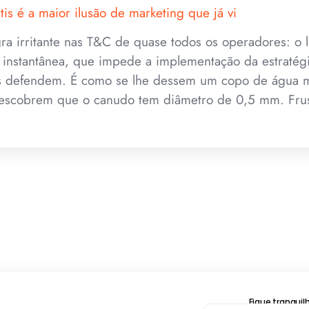
is é a maior ilusão de marketing que já vi
gra irritante nas T&C de quase todos os operadores: o
instantânea, que impede a implementação da estratégi
os defendem. É como se lhe dessem um copo de água m
scobrem que o canudo tem diâmetro de 0,5 mm. Frus
Fique tranqui