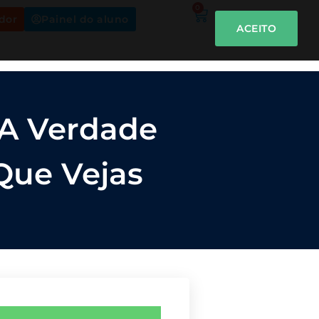
0
dor
Painel do aluno
ACEITO
 A Verdade
Que Vejas