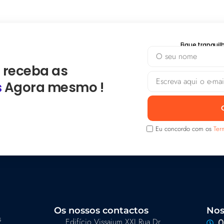
Fique tranqui
 receba as
s
Agora mesmo !
Eu concordo com os
Ter
Os nossos contactos
Nos
s
Edifício Vissaium XXI Rua Dr.
0