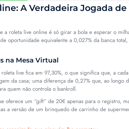
line: A Verdadeira Jogada de
a roleta live online é só girar a bola e esperar o milh
de oportunidade equivalente a 0,027% da banca total
s na Mesa Virtual
roleta live fica em 97,30%, o que significa que, a ca
em da casa; uma diferença de 0,27% que, ao longo d
ara quem não controla o bankroll.
ue oferece um “gift” de 20€ apenas para o registro, 
nas a versão de um brinquedo de carrinho de superme