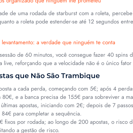
aos organizado que ninguém lhe prometeu
ade de uma rodada de starburst com a roleta, percebe 
anto a roleta pode estender-se até 12 segundos entr
e levantamento: a verdade que ninguém te conta
sessão de 60 minutos, você consegue fazer 40 spins 
a live, reforçando que a velocidade não é o único fator 
ostas que Não São Trambique
aposta a cada perda, começando com 5€; após 4 perdas
 80€, e a banca precisa de 155€ para sobreviver a mai
últimas apostas, iniciando com 2€; depois de 7 passos
e 84€ para completar a sequência.
0€ fixos por rodada; ao longo de 200 apostas, o risco
itando a gestão de risco.