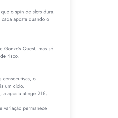
que o spin de slots dura,
e cada aposta quando o
de Gonzo’s Quest, mas só
de risco.
 consecutivas, o
s um ciclo.
, a aposta atinge 21€,
 de variação permanece