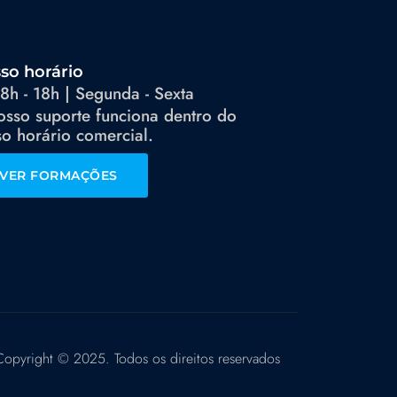
so horário
8h - 18h | Segunda - Sexta
osso suporte funciona dentro do
o horário comercial.
VER FORMAÇÕES
Copyright © 2025. Todos os direitos reservados