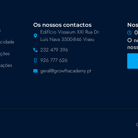
Os nossos contactos
Nos
s
Edifício Vissaium XXI Rua Dr.
0
Luís Nava 3500-846 Viseu
O n
vacidade
noss
232 479 396
ições
926 777 626
mações
geral@growthacademy.pt