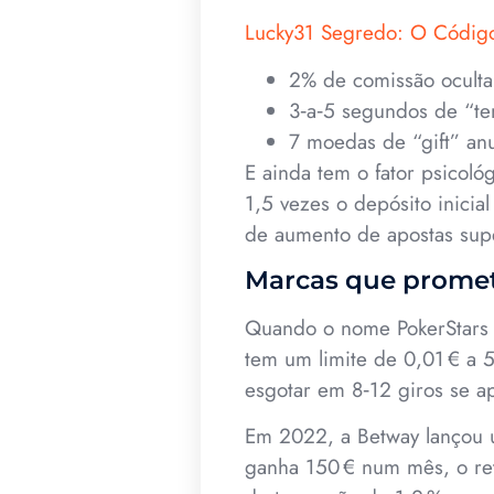
Lucky31 Segredo: O Códig
2% de comissão oculta
3‑a‑5 segundos de “te
7 moedas de “gift” an
E ainda tem o fator psicol
1,5 vezes o depósito inicia
de aumento de apostas supe
Marcas que prome
Quando o nome PokerStars s
tem um limite de 0,01 € a 
esgotar em 8‑12 giros se a
Em 2022, a Betway lançou 
ganha 150 € num mês, o ret