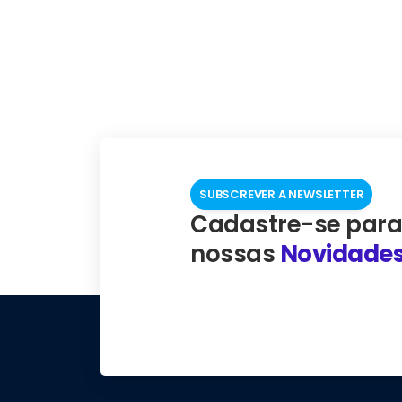
SUBSCREVER A NEWSLETTER
Cadastre-se para
nossas
Novidade