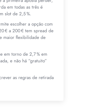
 Se a primeira aposta perder,
rda em todas as três é
m slot de 2,5 %.
ermite escolher a opção com
20 € a 200 € tem spread de
 maior flexibilidade de
ce em torno de 2,7 % em
ada, e não há “gratuito”
rever as regras de retirada