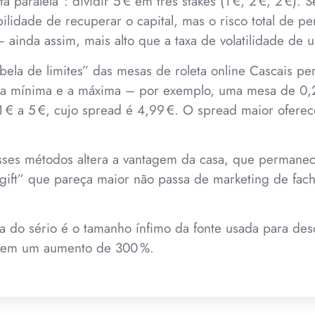
ta paralela”: dividir 5 € em três stakes (1 €, 2 €, 2 €).
lidade de recuperar o capital, mas o risco total de pe
 ainda assim, mais alto que a taxa de volatilidade de u
abela de limites” das mesas de roleta online Cascais p
ta mínima e a máxima – por exemplo, uma mesa de 0,
 € a 5 €, cujo spread é 4,99 €. O spread maior oferece
sses métodos altera a vantagem da casa, que permane
gift” que pareça maior não passa de marketing de fach
a do sério é o tamanho ínfimo da fonte usada para desc
 sem um aumento de 300 %.