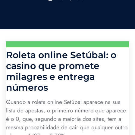
Roleta online Setúbal: o
casino que promete
milagres e entrega
números
Quando a roleta online Setúbal aparece na sua
lista de apostas, o primeiro número que aparece
é o 0, que, segundo a maioria dos sites, tem a
mesma probabilidade de cair que qualquer outro