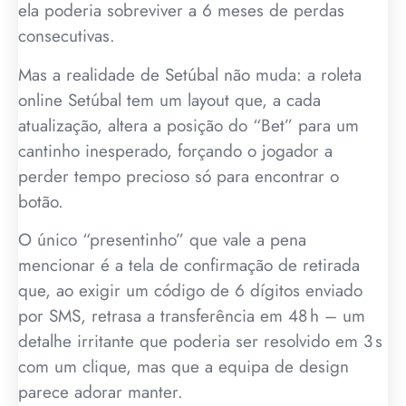
ela poderia sobreviver a 6 meses de perdas
consecutivas.
Mas a realidade de Setúbal não muda: a roleta
online Setúbal tem um layout que, a cada
atualização, altera a posição do “Bet” para um
cantinho inesperado, forçando o jogador a
perder tempo precioso só para encontrar o
botão.
O único “presentinho” que vale a pena
mencionar é a tela de confirmação de retirada
que, ao exigir um código de 6 dígitos enviado
por SMS, retrasa a transferência em 48 h – um
detalhe irritante que poderia ser resolvido em 3 s
com um clique, mas que a equipa de design
parece adorar manter.