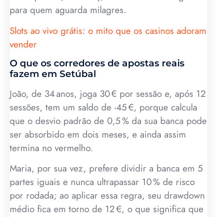
para quem aguarda milagres.
Slots ao vivo grátis: o mito que os casinos adoram
vender
O que os corredores de apostas reais
fazem em Setúbal
João, de 34 anos, joga 30 € por sessão e, após 12
sessões, tem um saldo de -45 €, porque calcula
que o desvio padrão de 0,5 % da sua banca pode
ser absorbido em dois meses, e ainda assim
termina no vermelho.
Maria, por sua vez, prefere dividir a banca em 5
partes iguais e nunca ultrapassar 10 % de risco
por rodada; ao aplicar essa regra, seu drawdown
médio fica em torno de 12 €, o que significa que