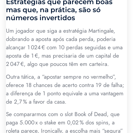
Estratégias que parecem boas
mas que, na prática, são só
números invertidos
Um jogador que siga a estratégia Martingale,
dobrando a aposta após cada perda, poderia
alcançar 1 024 € com 10 perdas seguidas e uma
aposta de 1 €, mas precisaria de um capital de
2 047 €, algo que poucos têm em carteira.
Outra tática, a “apostar sempre no vermelho”,
oferece 18 chances de acerto contra 19 de falha;
a diferença de 1 ponto equivale a uma vantagem
de 2,7 % a favor da casa.
Se compararmos com o slot Book of Dead, que
paga 5.000 x o stake em 0,02 % dos spins, a
roleta parece, Ironically, a escolha mais “segura”