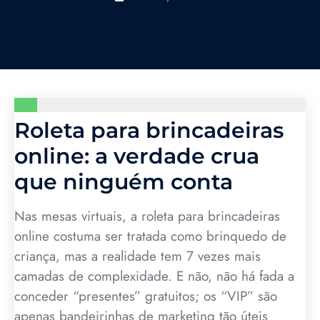
Roleta para brincadeiras
online: a verdade crua
que ninguém conta
Nas mesas virtuais, a roleta para brincadeiras
online costuma ser tratada como brinquedo de
criança, mas a realidade tem 7 vezes mais
camadas de complexidade. E não, não há fada a
conceder “presentes” gratuitos; os “VIP” são
apenas bandeirinhas de marketing tão úteis