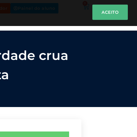
0
dor
Painel do aluno
ACEITO
erdade crua
ta