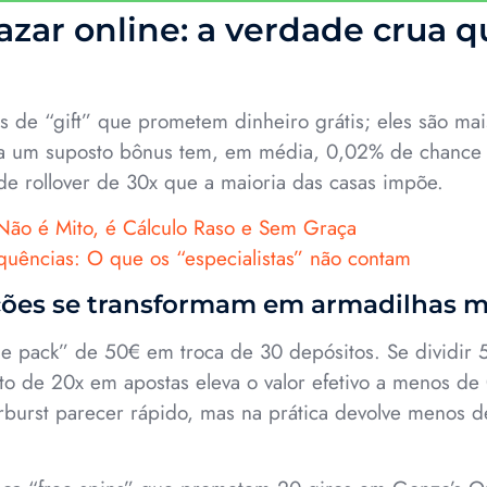
 azar online: a verdade crua
s de “gift” que prometem dinheiro grátis; eles são ma
a um suposto bônus tem, em média, 0,02% de chance r
 de rollover de 30x que a maioria das casas impõe.
ão é Mito, é Cálculo Raso e Sem Graça
quências: O que os “especialistas” não contam
ões se transformam em armadilhas m
e pack” de 50€ em troca de 30 depósitos. Se dividir 
to de 20x em apostas eleva o valor efetivo a menos de 
rburst parecer rápido, mas na prática devolve menos 