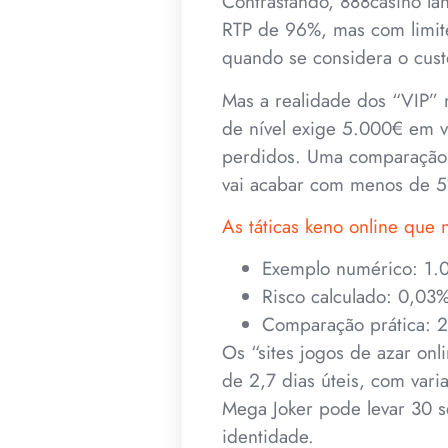
Contrastando, 888casino l
RTP de 96%, mas com limite
quando se considera o cust
Mas a realidade dos “VIP” 
de nível exige 5.000€ em 
perdidos. Uma comparação d
vai acabar com menos de 5
As táticas keno online que 
Exemplo numérico: 1.
Risco calculado: 0,03%
Comparação prática: 2
Os “sites jogos de azar on
de 2,7 dias úteis, com var
Mega Joker pode levar 30 s
identidade.