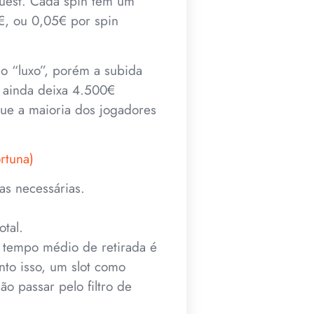
uest. Cada spin tem um
€, ou 0,05€ por spin
o “luxo”, porém a subida
 ainda deixa 4.500€
que a maioria dos jogadores
rtuna)
s necessárias.
tal.
o tempo médio de retirada é
nto isso, um slot como
o passar pelo filtro de