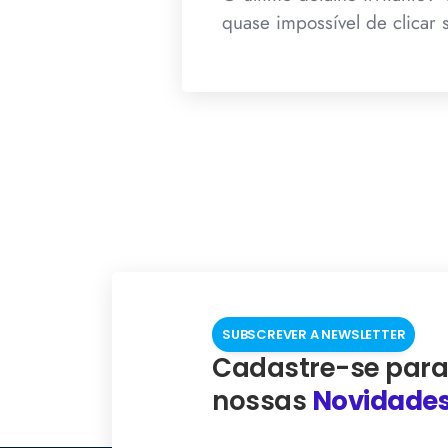
quase impossível de clicar
SUBSCREVER A NEWSLETTER
Cadastre-se para
nossas
Novidade