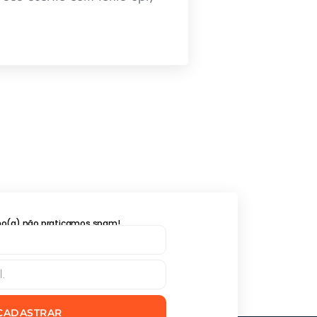
lho(a) não praticamos spam!
CADASTRAR