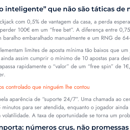
go inteligente” que não são táticas de
ckjack com 0,5% de vantagem da casa, a perda esper
 perder 100€ em um “free bet”. A diferença entre 0,7
um baralho embaralhado manualmente e um RNG de 64‑
plementam limites de aposta mínima tão baixos que um
 ainda assim cumprir o mínimo de 10 apostas para de
apassa rapidamente o “valor” de um “free spin” de 1
er.
aos controlado que ninguém lhe contou
pela aparência de “suporte 24/7”. Uma chamada ao cen
minutos para ser atendida, enquanto o jogador ainda
a volatilidade. A taxa de oportunidade se torna um prob
mporta: números crus, não promessas 