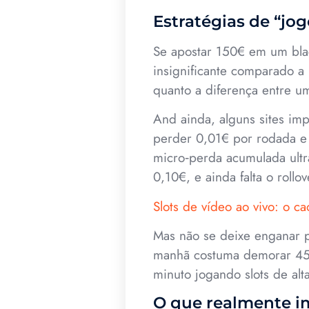
Estratégias de “jo
Se apostar 150€ em um bla
insignificante comparado a
quanto a diferença entre 
And ainda, alguns sites im
perder 0,01€ por rodada e
micro‑perda acumulada ultr
0,10€, e ainda falta o rollov
Slots de vídeo ao vivo: o c
Mas não se deixe enganar 
manhã costuma demorar 45 
minuto jogando slots de alt
O que realmente i