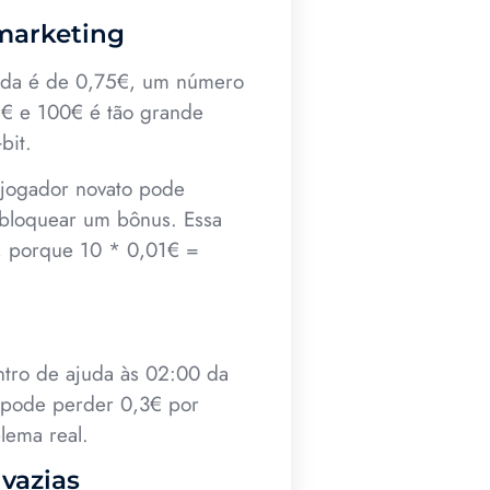
 marketing
ada é de 0,75€, um número
5€ e 100€ é tão grande
bit.
 jogador novato pode
sbloquear um bônus. Essa
€, porque 10 * 0,01€ =
tro de ajuda às 02:00 da
 pode perder 0,3€ por
lema real.
vazias