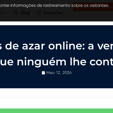
onter informações de rastreamento sobre os visitantes.
Seja nosso forma
s
Blog
Contactos
s de azar online: a v
ue ninguém lhe con
Maio 12, 2026