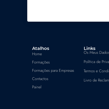
Atalhos
Links
Os Meus Dado
Home
Política de Pri
Formações
Formações para Empresas
Termos e Cond
Contactos
Livro de Recla
Painel