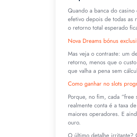
Quando a banca do casino o
efetivo depois de todas as 
o retorno total esperado fi
Nova Dreams bónus exclusi
Mas veja o contraste: um d
retorno, menos que o custo 
que valha a pena sem cálcul
Como ganhar no slots progr
Porque, no fim, cada “free
realmente conta é a taxa d
maiores operadores. E aind
ouro.
O último detalhe irritante