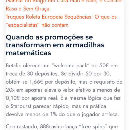
Ganhar no Bingo em Casa Não é Mito, é Cálculo
Raso e Sem Graça
Truques Roleta Europeia Sequências: O que os
“especialistas” não contam
Quando as promoções se
transformam em armadilhas
matemáticas
Betclic oferece um “welcome pack” de 50€ em
troca de 30 depósitos. Se dividir 50 por 30,
obtém‑se 1,66€ por depósito, mas o requisito de
20x em apostas eleva o valor efetivo a menos de
0,10€ por aposta real. É a mesma lógica que faz
o Starburst parecer rápido, mas na prática
devolve menos de 1% do que o jogador arrisca.
Contrastando, 888casino lança “free spins” que