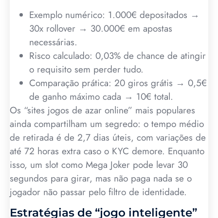
Exemplo numérico: 1.000€ depositados →
30x rollover → 30.000€ em apostas
necessárias.
Risco calculado: 0,03% de chance de atingir
o requisito sem perder tudo.
Comparação prática: 20 giros grátis → 0,5€
de ganho máximo cada → 10€ total.
Os “sites jogos de azar online” mais populares
ainda compartilham um segredo: o tempo médio
de retirada é de 2,7 dias úteis, com variações de
até 72 horas extra caso o KYC demore. Enquanto
isso, um slot como Mega Joker pode levar 30
segundos para girar, mas não paga nada se o
jogador não passar pelo filtro de identidade.
Estratégias de “jogo inteligente”