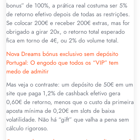
bonus” de 100%, a prática real costuma ser 5%
de retorno efetivo depois de todas as restrições.
Se colocar 200€ e receber 200€ extras, mas for
obrigado a girar 20x, o retorno total esperado
fica em torno de 4€, ou 2% do volume total.
Nova Dreams bónus exclusivo sem depósito
Portugal: O engodo que todos os “VIP” tem
medo de admitir
Mas veja o contraste: um depósito de 50€ em um
site que paga 1,2% de cashback efetivo gera
0,60€ de retorno, menos que o custo da primeira
aposta mínima de 0,20€ em slots de baixa
volatilidade. Não há “gift” que valha a pena sem
cálculo rigoroso.