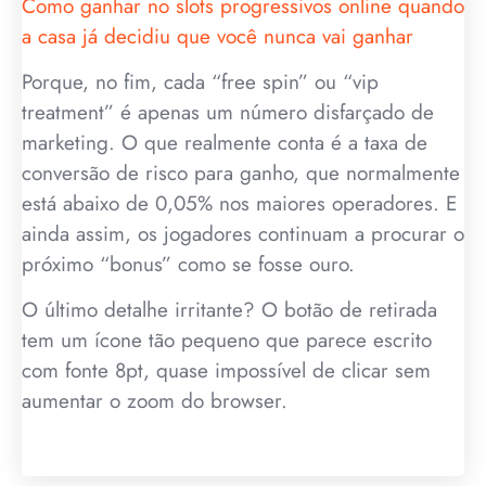
Como ganhar no slots progressivos online quando
a casa já decidiu que você nunca vai ganhar
Porque, no fim, cada “free spin” ou “vip
treatment” é apenas um número disfarçado de
marketing. O que realmente conta é a taxa de
conversão de risco para ganho, que normalmente
está abaixo de 0,05% nos maiores operadores. E
ainda assim, os jogadores continuam a procurar o
próximo “bonus” como se fosse ouro.
O último detalhe irritante? O botão de retirada
tem um ícone tão pequeno que parece escrito
com fonte 8pt, quase impossível de clicar sem
aumentar o zoom do browser.