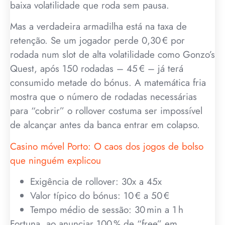
baixa volatilidade que roda sem pausa.
Mas a verdadeira armadilha está na taxa de
retenção. Se um jogador perde 0,30 € por
rodada num slot de alta volatilidade como Gonzo’s
Quest, após 150 rodadas – 45 € – já terá
consumido metade do bónus. A matemática fria
mostra que o número de rodadas necessárias
para “cobrir” o rollover costuma ser impossível
de alcançar antes da banca entrar em colapso.
Casino móvel Porto: O caos dos jogos de bolso
que ninguém explicou
Exigência de rollover: 30x a 45x
Valor típico do bónus: 10 € a 50 €
Tempo médio de sessão: 30 min a 1 h
Fortuna, ao anunciar 100 % de “free” em