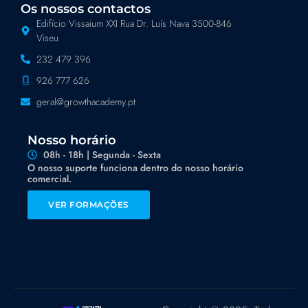
Os nossos contactos
Edifício Vissaium XXI Rua Dr. Luís Nava 3500-846
Viseu
232 479 396
926 777 626
geral@growthacademy.pt
Nosso horário
08h - 18h | Segunda - Sexta
O nosso suporte funciona dentro do nosso horário
comercial.
VER FORMAÇÕES