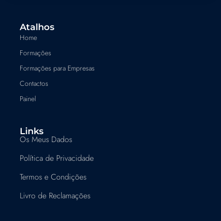
Atalhos
Home
Formações
Formações para Empresas
Contactos
Painel
Links
Os Meus Dados
Política de Privacidade
Termos e Condições
Livro de Reclamações