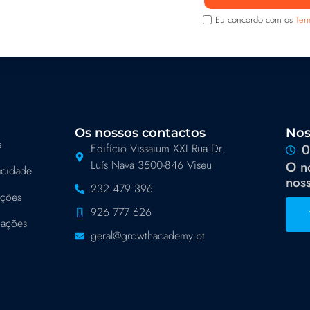
Eu concordo com os
Ter
Os nossos contactos
Nos
s
Edifício Vissaium XXI Rua Dr.
0
Luís Nava 3500-846 Viseu
O n
vacidade
noss
232 479 396
ições
926 777 626
mações
geral@growthacademy.pt