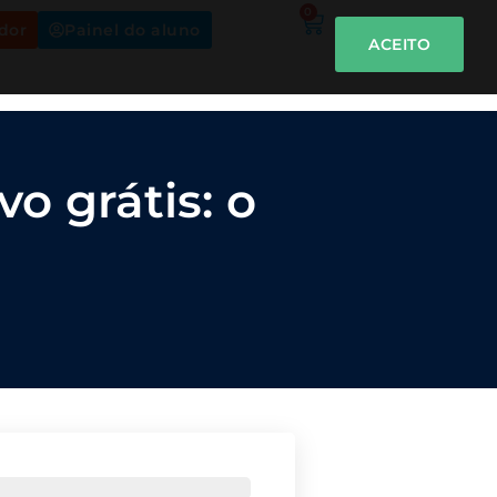
0
dor
Painel do aluno
ACEITO
o grátis: o