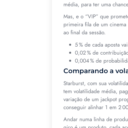
média, para ter uma chance
Mas, e o “VIP” que promete
primeira fila de um cinema 
ao final da sessão.
5 % de cada aposta vai
0,02 % de contribuição
0,004 % de probabilida
Comparando a volat
Starburst, com sua volatil
tem volatilidade média, pa
variação de um jackpot pro
conseguir alinhar 1 em 2 
Andar numa linha de produ
giro é um produto, cada ac