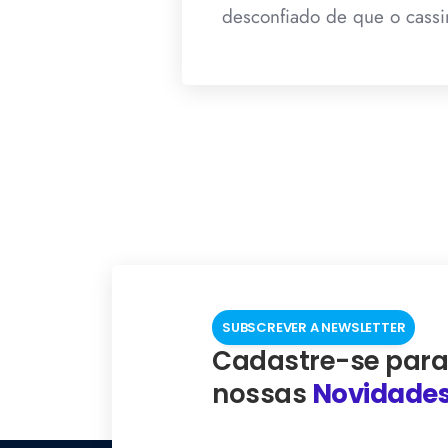
desconfiado de que o cassin
SUBSCREVER A NEWSLETTER
Cadastre-se para
nossas
Novidade