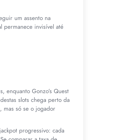
eguir um assento na
l permanece invisível até
as, enquanto Gonzo’s Quest
destas slots chega perto da
, mas só se o jogador
ackpot progressivo: cada
 Se comparar a taxa de