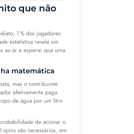
mito que não
ediato; 1 % dos jogadores
ade estatística revela um
s ao ar e esperar que uma
ilha matemática
osta, mas o contribuinte
gador efetivamente paga
copo de água por um litro
 probabilidade de acionar o
 spins são necessários, em