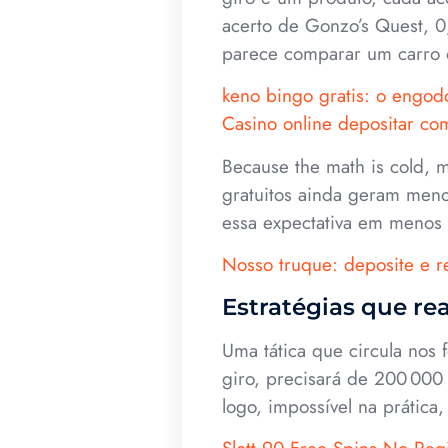
acerto de Gonzo’s Quest, 0
parece comparar um carro d
keno bingo gratis: o engod
Casino online depositar co
Because the math is cold, 
gratuitos ainda geram meno
essa expectativa em menos 
Nosso truque: deposite e r
Estratégias que r
Uma tática que circula nos
giro, precisará de 200 000 
logo, impossível na prática