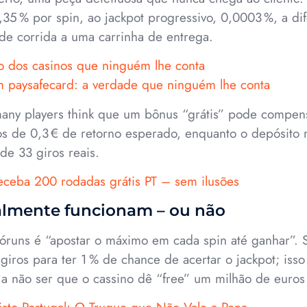
,35 % por spin, ao jackpot progressivo, 0,0003 %, a di
e corrida a uma carrinha de entrega.
o dos casinos que ninguém lhe conta
m paysafecard: a verdade que ninguém lhe conta
many players think que um bônus “grátis” pode compen
s de 0,3 € de retorno esperado, enquanto o depósito
de 33 giros reais.
eceba 200 rodadas grátis PT – sem ilusões
ealmente funcionam – ou não
 fóruns é “apostar o máximo em cada spin até ganhar”. 
giros para ter 1 % de chance de acertar o jackpot; iss
, a não ser que o cassino dê “free” um milhão de euros 