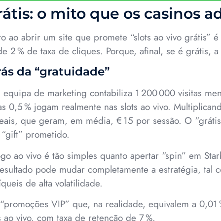
grátis: o mito que os casinos
 ao abrir um site que promete “slots ao vivo grátis” é
 2 % de taxa de cliques. Porque, afinal, se é grátis, 
trás da “gratuidade”
 equipa de marketing contabiliza 1 200 000 visitas men
s 0,5 % jogam realmente nas slots ao vivo. Multiplican
eais, que geram, em média, € 15 por sessão. O “grátis
 “gift” prometido.
 ao vivo é tão simples quanto apertar “spin” em Starbu
resultado pode mudar completamente a estratégia, tal 
ueis de alta volatilidade.
“promoções VIP” que, na realidade, equivalem a 0,01 
s ao vivo, com taxa de retenção de 7 %.