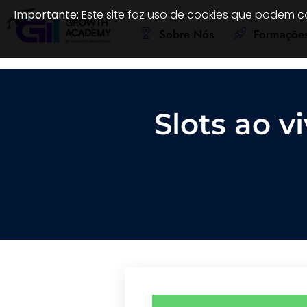
Importante:
Este site faz uso de cookies que podem c
Sobre Nós
Formaçõe
Slots ao v