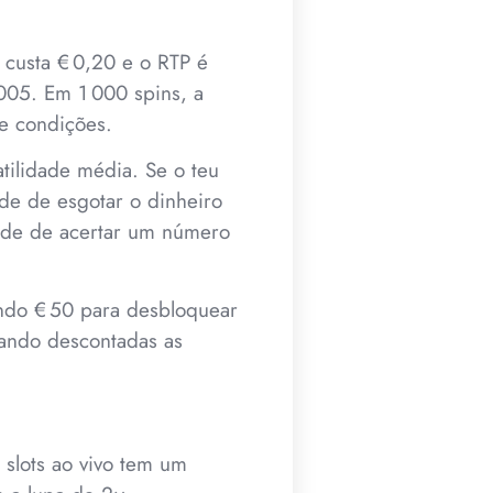
 custa € 0,20 e o RTP é
005. Em 1 000 spins, a
e condições.
tilidade média. Se o teu
ade de esgotar o dinheiro
ade de acertar um número
ando € 50 para desbloquear
uando descontadas as
 slots ao vivo tem um