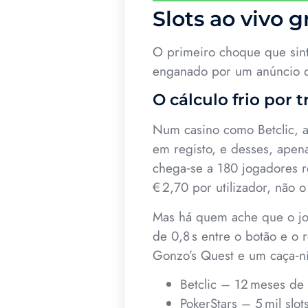
Slots ao vivo 
O primeiro choque que sinto
enganado por um anúncio de
O cálculo frio por 
Num casino como Betclic, a
em registo, e desses, apena
chega‑se a 180 jogadores r
€ 2,70 por utilizador, não o
Mas há quem ache que o jogo
de 0,8 s entre o botão e o 
Gonzo’s Quest e um caça‑níq
Betclic – 12 meses de 
PokerStars – 5 mil slot