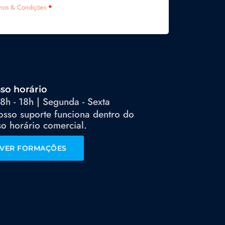
mos & Condições
*
so horário
8h - 18h | Segunda - Sexta
osso suporte funciona dentro do
o horário comercial.
VER FORMAÇÕES