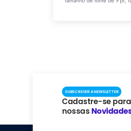
tamanho de fonte de 9 pt, 
SUBSCREVER A NEWSLETTER
Cadastre-se para
nossas
Novidade