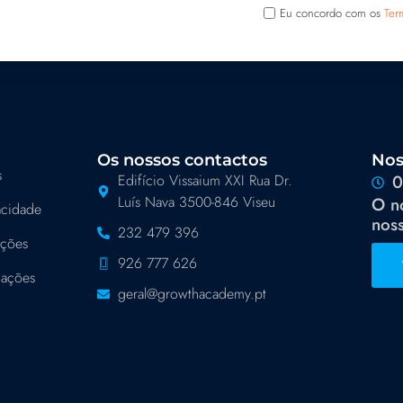
Eu concordo com os
Ter
Os nossos contactos
Nos
s
Edifício Vissaium XXI Rua Dr.
0
Luís Nava 3500-846 Viseu
O n
vacidade
noss
232 479 396
ições
926 777 626
mações
geral@growthacademy.pt