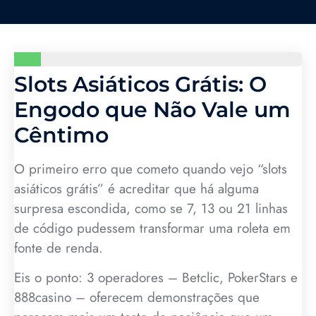
Slots Asiáticos Grátis: O
Engodo que Não Vale um
Cêntimo
O primeiro erro que cometo quando vejo “slots
asiáticos grátis” é acreditar que há alguma
surpresa escondida, como se 7, 13 ou 21 linhas
de código pudessem transformar uma roleta em
fonte de renda.
Eis o ponto: 3 operadores – Betclic, PokerStars e
888casino – oferecem demonstrações que