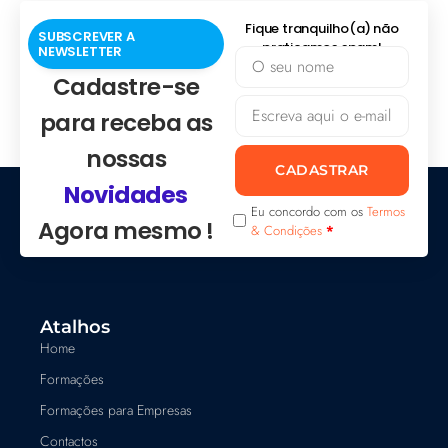
Fique tranquilho(a) não
SUBSCREVER A
praticamos spam!
NEWSLETTER
Cadastre-se
para receba as
nossas
CADASTRAR
Novidades
Eu concordo com os
Termos
Agora mesmo !
& Condições
*
Atalhos
Home
Formações
Formações para Empresas
Contactos