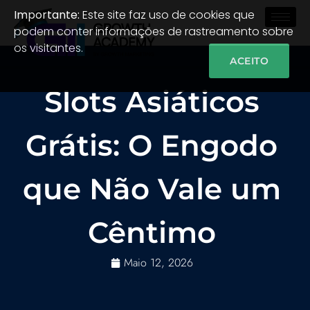
Importante:
Este site faz uso de cookies que
podem conter informações de rastreamento sobre
os visitantes.
ACEITO
Slots Asiáticos
Grátis: O Engodo
que Não Vale um
Cêntimo
Maio 12, 2026