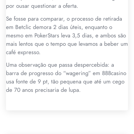
por ousar questionar a oferta.
Se fosse para comparar, o processo de retirada
em Betclic demora 2 dias úteis, enquanto o
mesmo em PokerStars leva 3,5 dias, e ambos são
mais lentos que o tempo que levamos a beber um
café expresso.
Uma observação que passa despercebida: a
barra de progresso do “wagering” em 888casino
usa fonte de 9 pt, tão pequena que até um cego
de 70 anos precisaria de lupa.