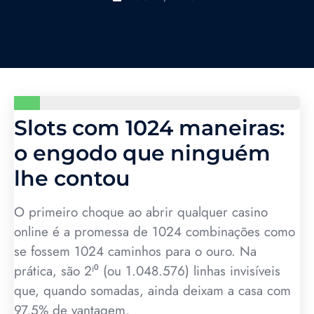
Slots com 1024 maneiras:
o engodo que ninguém
lhe contou
O primeiro choque ao abrir qualquer casino
online é a promessa de 1024 combinações como
se fossem 1024 caminhos para o ouro. Na
prática, são 2ⁱ⁰ (ou 1.048.576) linhas invisíveis
que, quando somadas, ainda deixam a casa com
97,5% de vantagem.