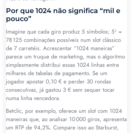
Por que 1024 não significa “mil e
pouco”
Imagine que cada giro produz 5 símbolos; 5⁷ =
78 125 combinações possíveis num slot clássico
de 7 carretéis. Acrescentar “1024 maneiras”
parece um truque de marketing, mas o algoritmo
simplesmente distribui essas 1024 linhas entre
milhares de tabelas de pagamento. Se um
jogador apostar 0,10 € e perder 30 rondas
consecutivas, já gastou 3 € sem sequer tocar
numa linha vencedora.
Betclic, por exemplo, oferece um slot com 1024
maneiras que, ao analisar 10 000 giros, apresenta
um RTP de 94,2%. Compare isso ao Starburst,