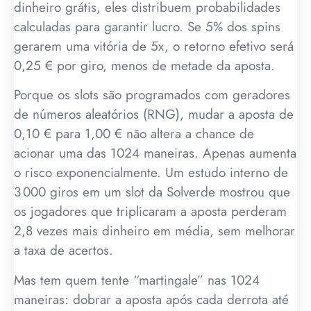
dinheiro grátis, eles distribuem probabilidades
calculadas para garantir lucro. Se 5% dos spins
gerarem uma vitória de 5x, o retorno efetivo será
0,25 € por giro, menos de metade da aposta.
Porque os slots são programados com geradores
de números aleatórios (RNG), mudar a aposta de
0,10 € para 1,00 € não altera a chance de
acionar uma das 1024 maneiras. Apenas aumenta
o risco exponencialmente. Um estudo interno de
3 000 giros em um slot da Solverde mostrou que
os jogadores que triplicaram a aposta perderam
2,8 vezes mais dinheiro em média, sem melhorar
a taxa de acertos.
Mas tem quem tente “martingale” nas 1024
maneiras: dobrar a aposta após cada derrota até