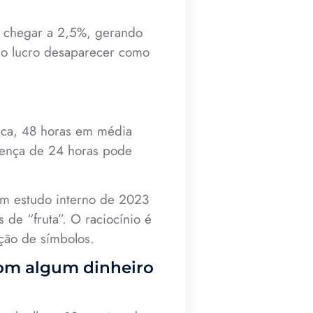
e chegar a 2,5%, gerando
 o lucro desaparecer como
tica, 48 horas em média
erença de 24 horas pode
 Um estudo interno de 2023
de “fruta”. O raciocínio é
ição de símbolos.
 com algum dinheiro