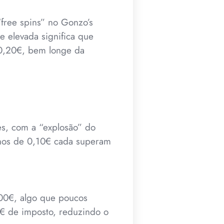
free spins” no Gonzo’s
e elevada significa que
 0,20€, bem longe da
s, com a “explosão” do
nhos de 0,10€ cada superam
000€, algo que poucos
0€ de imposto, reduzindo o