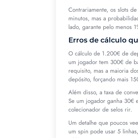
Contrariamente, os slots d
minutos, mas a probabilidad
lado, garante pelo menos 1
Erros de cálculo 
O cálculo de 1.200€ de de
um jogador tem 300€ de ban
requisito, mas a maioria d
depósito, forçando mais 15
Além disso, a taxa de conve
Se um jogador ganha 30€ em
colecionador de selos rir.
Um detalhe que poucos veem
um spin pode usar 5 linhas