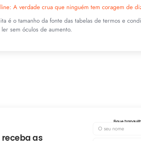
online: A verdade crua que ninguém tem coragem de di
ita é o tamanho da fonte das tabelas de termos e cond
e ler sem óculos de aumento.
Fique tranqui
 receba as