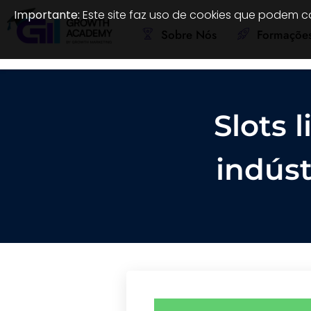
Importante:
Este site faz uso de cookies que podem c
Sobre Nós
Formaçõe
Slots 
indúst